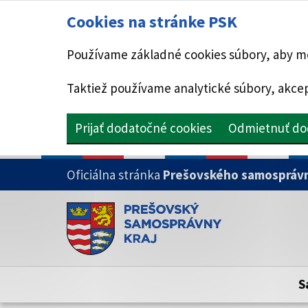
Cookies na stránke PSK
Používame základné cookies súbory, aby mo
Taktiež používame analytické súbory, akcep
Prijať dodatočné cookies
Odmietnuť do
PRESKOČIŤ NA HLAVNÝ OBSAH
Oficiálna stránka
Prešovského samosprávn
Doména psk.sk je oficiálna
Toto je oficiálna webová stránka Prešovsk
Oficiálne stránky využívajú doménu psk.sk.
S