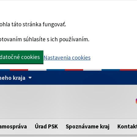
hla táto stránka fungovať.
tovaním súhlasíte s ich používaním.
datočné cookies
Nastavenia cookies
eho kraja
Táto stránka je zabezpe
Buďte pozorní a vždy sa ui
ého samosprávneho kraja.
zabezpečenú webovú strá
https:// pred názvom dom
amospráva
Úrad PSK
Spoznávame kraj
Kontak