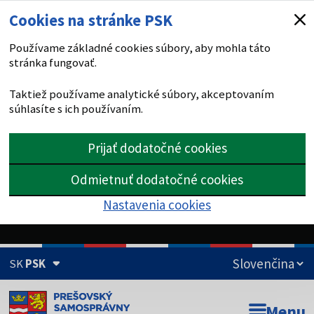
Cookies na stránke PSK
Používame základné cookies súbory, aby mohla táto
stránka fungovať.
Taktiež používame analytické súbory, akceptovaním
súhlasíte s ich používaním.
Prijať dodatočné cookies
Odmietnuť dodatočné cookies
Nastavenia cookies
SK
PSK
Doména psk.sk je oficiálna
Menu