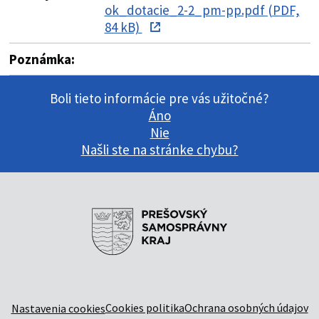
ok_dotacie_2-2_pm-pp.pdf (PDF,
84 kB)
Poznámka:
Boli tieto informácie pre vás užitočné?
Áno
Nie
Našli ste na stránke chybu?
Cookies politika
Ochrana osobných údajov
Nastavenia cookies