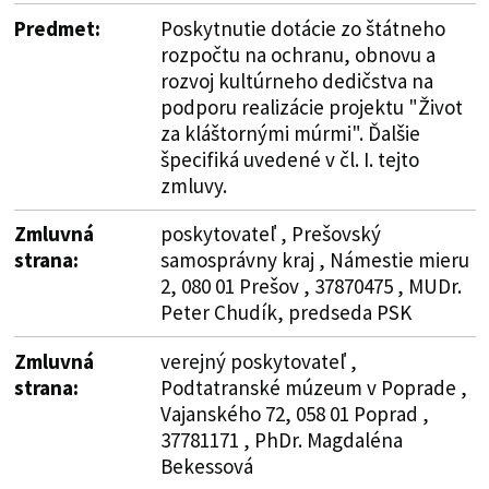
Predmet:
Poskytnutie dotácie zo štátneho
rozpočtu na ochranu, obnovu a
rozvoj kultúrneho dedičstva na
podporu realizácie projektu "Život
za kláštornými múrmi". Ďalšie
špecifiká uvedené v čl. I. tejto
zmluvy.
Zmluvná
poskytovateľ , Prešovský
strana:
samosprávny kraj , Námestie mieru
2, 080 01 Prešov , 37870475 , MUDr.
Peter Chudík, predseda PSK
Zmluvná
verejný poskytovateľ ,
strana:
Podtatranské múzeum v Poprade ,
Vajanského 72, 058 01 Poprad ,
37781171 , PhDr. Magdaléna
Bekessová