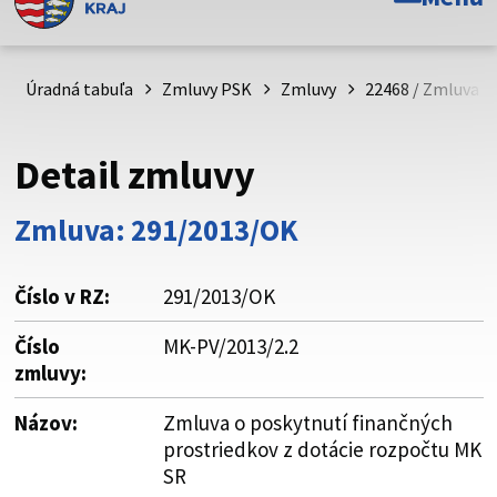
Toto je oficiálna webová stránka Prešovského
samosprávneho kraja. Oficiálne stránky využívajú doménu
psk.sk.
Úradná tabuľa
Zmluvy PSK
Zmluvy
22468 / Zmluva o
Táto stránka je zabezpečená
Detail zmluvy
Buďte pozorní a vždy sa uistite, že zdieľate informácie iba
cez zabezpečenú webovú stránku. Zabezpečená stránka
Zmluva: 291/2013/OK
vždy začína https:// pred názvom domény webového sídla.
Číslo v RZ:
291/2013/OK
Číslo
MK-PV/2013/2.2
zmluvy:
Názov:
Zmluva o poskytnutí finančných
prostriedkov z dotácie rozpočtu MK
SR