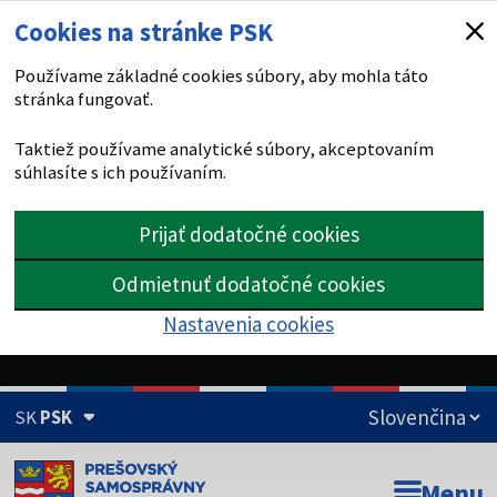
Cookies na stránke PSK
Používame základné cookies súbory, aby mohla táto
stránka fungovať.
Taktiež používame analytické súbory, akceptovaním
súhlasíte s ich používaním.
Prijať dodatočné cookies
Odmietnuť dodatočné cookies
Nastavenia cookies
SK
PSK
Doména psk.sk je oficiálna
Menu