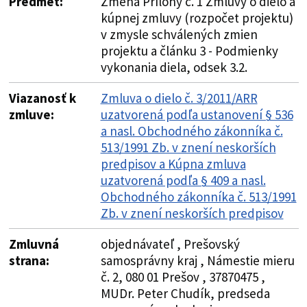
Predmet:
Zmena Prílohy č. 1 Zmluvy o dielo a
kúpnej zmluvy (rozpočet projektu)
v zmysle schválených zmien
projektu a článku 3 - Podmienky
vykonania diela, odsek 3.2.
Viazanosť k
Zmluva o dielo č. 3/2011/ARR
zmluve:
uzatvorená podľa ustanovení § 536
a nasl. Obchodného zákonníka č.
513/1991 Zb. v znení neskorších
predpisov a Kúpna zmluva
uzatvorená podľa § 409 a nasl.
Obchodného zákonníka č. 513/1991
Zb. v znení neskorších predpisov
Zmluvná
objednávateľ , Prešovský
strana:
samosprávny kraj , Námestie mieru
č. 2, 080 01 Prešov , 37870475 ,
MUDr. Peter Chudík, predseda