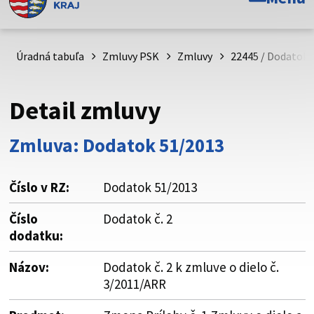
Toto je oficiálna webová stránka Prešovského
samosprávneho kraja. Oficiálne stránky využívajú doménu
psk.sk.
Úradná tabuľa
Zmluvy PSK
Zmluvy
22445 / Dodatok č
Táto stránka je zabezpečená
Detail zmluvy
Buďte pozorní a vždy sa uistite, že zdieľate informácie iba
cez zabezpečenú webovú stránku. Zabezpečená stránka
Zmluva: Dodatok 51/2013
vždy začína https:// pred názvom domény webového sídla.
Číslo v RZ:
Dodatok 51/2013
Číslo
Dodatok č. 2
dodatku:
Názov:
Dodatok č. 2 k zmluve o dielo č.
3/2011/ARR