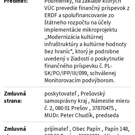
Predmet:
Podmienky, na základe ktorých
VÚC prevedie finančný príspevok z
ERDF a spolufinancovanie zo
štátneho rozpočtu na účely
implementácie mikroprojektu
„Modernizácia kultúrnej
infraštruktúry a kultúrne hodnoty
bez hraníc“, ktorý je podrobne
uvedený v žiadosti o poskytnutie
finančného príspevku č. PL-
SK/PO/IPP/III/099, schválenej
Monitorovacím podvýborom.
Zmluvná
poskytovateľ , Prešovský
strana:
samosprávny kraj , Námestie mieru
č. 2, 080 01 Prešov , 37870475 ,
MUDr. Peter Chudík, predseda
Zmluvná
prijímateľ , Obec Papín , Papín 148,