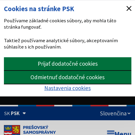
Cookies na stránke PSK
Používame základné cookies súbory, aby mohla táto
stránka fungovať.
Taktiež používame analytické súbory, akceptovaním
súhlasíte s ich používaním.
Prijať dodatočné cookies
Odmietnuť dodatočné cookies
Nastavenia cookies
SK
PSK
Doména psk.sk je oficiálna
Menu