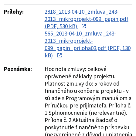
Prílohy:
2818_2013-04-10_zmluva_243-
2013_mikroprojekt-099_papin.pdf
(PDF, 530 kB)
565_2013-04-10_zmluva_243-
2013_mikroprojekt-
099_papin_priloha03.pdf (PDF, 130
kB)
Poznámka:
Hodnota zmluvy: celkové
oprávnené náklady projektu.
Platnosť zmluvy do: 5 rokov od
finančného ukončenia projektu - v
súlade s Programovým manuálom a
Príručkou pre prijímateľa. Príloha č.
1 Splnomocnenie (nerelevantné).
Príloha č. 2 Aktuálna žiadosť o
poskytnutie finančného príspevku
(nezverejnené z dôvodu uplatnenia