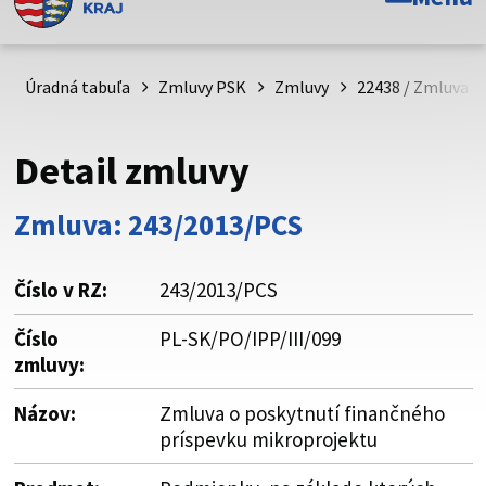
Toto je oficiálna webová stránka Prešovského
samosprávneho kraja. Oficiálne stránky využívajú doménu
psk.sk.
Úradná tabuľa
Zmluvy PSK
Zmluvy
22438 / Zmluva o
Táto stránka je zabezpečená
Detail zmluvy
Buďte pozorní a vždy sa uistite, že zdieľate informácie iba
cez zabezpečenú webovú stránku. Zabezpečená stránka
Zmluva: 243/2013/PCS
vždy začína https:// pred názvom domény webového sídla.
Číslo v RZ:
243/2013/PCS
Číslo
PL-SK/PO/IPP/III/099
zmluvy:
Názov:
Zmluva o poskytnutí finančného
príspevku mikroprojektu