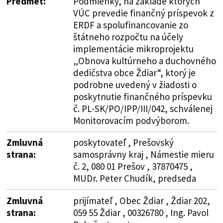
Predmet:
Podmienky, na základe ktorých
VÚC prevedie finančný príspevok z
ERDF a spolufinancovanie zo
štátneho rozpočtu na účely
implementácie mikroprojektu
„Obnova kultúrneho a duchovného
dedičstva obce Ždiar“, ktorý je
podrobne uvedený v žiadosti o
poskytnutie finančného príspevku
č. PL-SK/PO/IPP/III/042, schválenej
Monitorovacím podvýborom.
Zmluvná
poskytovateľ , Prešovský
strana:
samosprávny kraj , Námestie mieru
č. 2, 080 01 Prešov , 37870475 ,
MUDr. Peter Chudík, predseda
Zmluvná
prijímateľ , Obec Ždiar , Ždiar 202,
strana:
059 55 Ždiar , 00326780 , Ing. Pavol