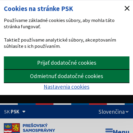
Cookies na stránke PSK
Používame základné cookies súbory, aby mohla táto
stránka fungovať.
Taktiež používame analytické súbory, akceptovaním
súhlasíte s ich používaním.
Prijať dodatočné cookies
Odmietnuť dodatočné cookies
Nastavenia cookies
SK
PSK
Doména psk.sk je oficiálna
Menu