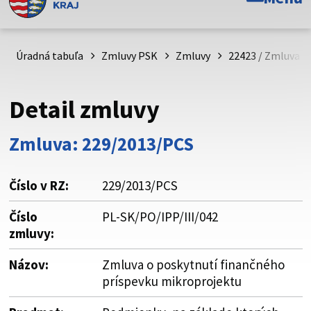
Toto je oficiálna webová stránka Prešovského
samosprávneho kraja. Oficiálne stránky využívajú doménu
psk.sk.
Úradná tabuľa
Zmluvy PSK
Zmluvy
22423 / Zmluva o
Táto stránka je zabezpečená
Detail zmluvy
Buďte pozorní a vždy sa uistite, že zdieľate informácie iba
cez zabezpečenú webovú stránku. Zabezpečená stránka
Zmluva: 229/2013/PCS
vždy začína https:// pred názvom domény webového sídla.
Číslo v RZ:
229/2013/PCS
Číslo
PL-SK/PO/IPP/III/042
zmluvy:
Názov:
Zmluva o poskytnutí finančného
príspevku mikroprojektu