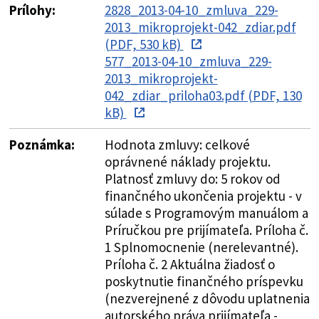
Prílohy:
2828_2013-04-10_zmluva_229-
2013_mikroprojekt-042_zdiar.pdf
(PDF, 530 kB)
577_2013-04-10_zmluva_229-
2013_mikroprojekt-
042_zdiar_priloha03.pdf (PDF, 130
kB)
Poznámka:
Hodnota zmluvy: celkové
oprávnené náklady projektu.
Platnosť zmluvy do: 5 rokov od
finančného ukončenia projektu - v
súlade s Programovým manuálom a
Príručkou pre prijímateľa. Príloha č.
1 Splnomocnenie (nerelevantné).
Príloha č. 2 Aktuálna žiadosť o
poskytnutie finančného príspevku
(nezverejnené z dôvodu uplatnenia
autorského práva prijímateľa -