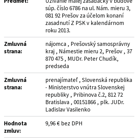
Predmet:
Užívanie malej zasadačky v budove
súp. číslo 6786 na ul. Nám. mieru 3,
081 92 Prešov za účelom konaní
zasadnutí Z PSK v kalendárnom
roku 2013.
Zmluvná
nájomca , Prešovský samosprávny
strana:
kraj , Námestie mieru 2, Prešov , 37
870 475 , MUDr. Peter Chudík,
predseda
Zmluvná
prenajímateľ , Slovenská republika
strana:
- Ministerstvo vnútra Slovenskej
republiky , Pribinova č.2, 812 72
Bratislava , 00151866 , plk. JUDr.
Ladislav Vasilenko
Hodnota
9,96 € bez DPH
zmluv: