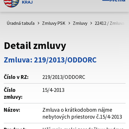
Toto je oficiálna webová stránka Prešovského
samosprávneho kraja. Oficiálne stránky využívajú doménu
psk.sk.
Úradná tabuľa
Zmluvy PSK
Zmluvy
22412 / Zmluva o
Táto stránka je zabezpečená
Detail zmluvy
Buďte pozorní a vždy sa uistite, že zdieľate informácie iba
cez zabezpečenú webovú stránku. Zabezpečená stránka
Zmluva: 219/2013/ODDORC
vždy začína https:// pred názvom domény webového sídla.
Číslo v RZ:
219/2013/ODDORC
Číslo
15/4-2013
zmluvy:
Názov:
Zmluva o krátkodobom nájme
nebytových priestorov č.15/4-2013