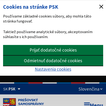
Cookies na stránke PSK
Používame základné cookies súbory, aby mohla táto
stránka fungovať.
Taktiež používame analytické súbory, akceptovaním
súhlasíte s ich používaním.
Prijať dodatočné cookies
Odmietnuť dodatočné cookies
Nastavenia cookies
SK
PSK
Doména psk.sk je oficiálna
Menu