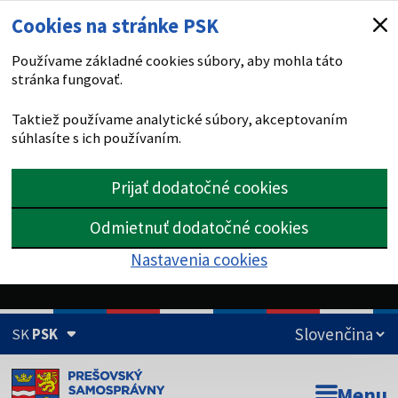
Cookies na stránke PSK
Používame základné cookies súbory, aby mohla táto
stránka fungovať.
Taktiež používame analytické súbory, akceptovaním
súhlasíte s ich používaním.
Prijať dodatočné cookies
Odmietnuť dodatočné cookies
Nastavenia cookies
SK
PSK
Doména psk.sk je oficiálna
Menu