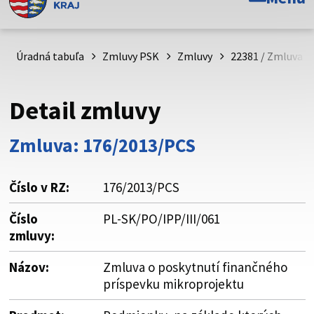
Toto je oficiálna webová stránka Prešovského
samosprávneho kraja. Oficiálne stránky využívajú doménu
psk.sk.
Úradná tabuľa
Zmluvy PSK
Zmluvy
22381 / Zmluva o
Táto stránka je zabezpečená
Detail zmluvy
Buďte pozorní a vždy sa uistite, že zdieľate informácie iba
cez zabezpečenú webovú stránku. Zabezpečená stránka
Zmluva: 176/2013/PCS
vždy začína https:// pred názvom domény webového sídla.
Číslo v RZ:
176/2013/PCS
Číslo
PL-SK/PO/IPP/III/061
zmluvy:
Názov:
Zmluva o poskytnutí finančného
príspevku mikroprojektu