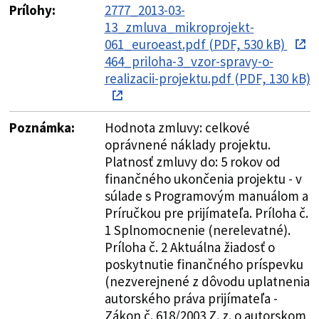
Prílohy:
2777_2013-03-
13_zmluva_mikroprojekt-
061_euroeast.pdf (PDF, 530 kB)
464_priloha-3_vzor-spravy-o-
realizacii-projektu.pdf (PDF, 130 kB)
Poznámka:
Hodnota zmluvy: celkové
oprávnené náklady projektu.
Platnosť zmluvy do: 5 rokov od
finančného ukončenia projektu - v
súlade s Programovým manuálom a
Príručkou pre prijímateľa. Príloha č.
1 Splnomocnenie (nerelevatné).
Príloha č. 2 Aktuálna žiadosť o
poskytnutie finančného príspevku
(nezverejnené z dôvodu uplatnenia
autorského práva prijímateľa -
Zákon č. 618/2003 Z. z. o autorskom