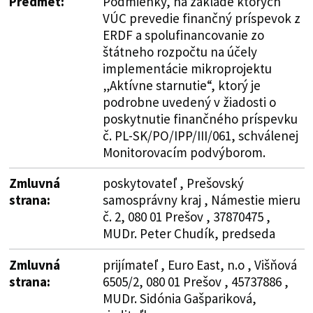
Predmet:
Podmienky, na základe ktorých
VÚC prevedie finančný príspevok z
ERDF a spolufinancovanie zo
štátneho rozpočtu na účely
implementácie mikroprojektu
„Aktívne starnutie“, ktorý je
podrobne uvedený v žiadosti o
poskytnutie finančného príspevku
č. PL-SK/PO/IPP/III/061, schválenej
Monitorovacím podvýborom.
Zmluvná
poskytovateľ , Prešovský
strana:
samosprávny kraj , Námestie mieru
č. 2, 080 01 Prešov , 37870475 ,
MUDr. Peter Chudík, predseda
Zmluvná
prijímateľ , Euro East, n.o , Višňová
strana:
6505/2, 080 01 Prešov , 45737886 ,
MUDr. Sidónia Gašpariková,