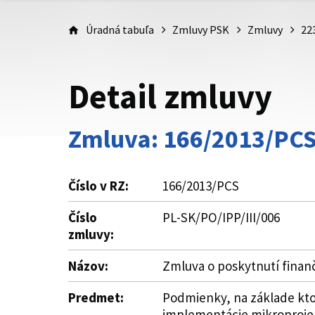
Úradná tabuľa
Zmluvy PSK
Zmluvy
22
Detail zmluvy
Zmluva: 166/2013/PC
Číslo v RZ:
166/2013/PCS
Číslo
PL-SK/PO/IPP/III/006
zmluvy:
Názov:
Zmluva o poskytnutí finan
Predmet:
Podmienky, na základe kto
implementácie mikroproje