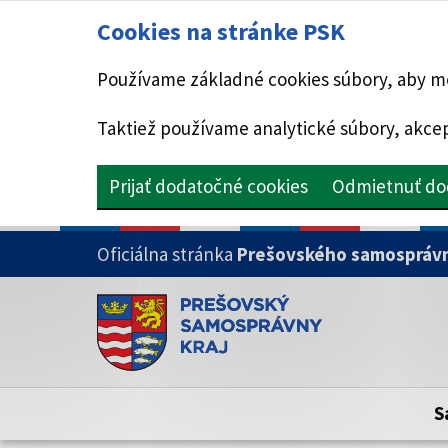
Cookies na stránke PSK
Používame základné cookies súbory, aby mo
Taktiež používame analytické súbory, akcep
Prijať dodatočné cookies
Odmietnuť do
PRESKOČIŤ NA HLAVNÝ OBSAH
Oficiálna stránka
Prešovského samosprávn
Doména psk.sk je oficiálna
Toto je oficiálna webová stránka Prešovsk
Oficiálne stránky využívajú doménu psk.sk.
S