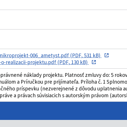
ikroprojekt-006_ametyst.pdf (PDF, 531 kB)
o-realizacii-projektu.pdf (PDF, 130 kB)
právnené náklady projektu. Platnosť zmluvy do: 5 rokov
lom a Príručkou pre prijímateľa. Príloha č. 1 Splnomoc
nčného príspevku (nezverejnené z dôvodu uplatnenia au
 práve a právach súvisiacich s autorským právom (autors