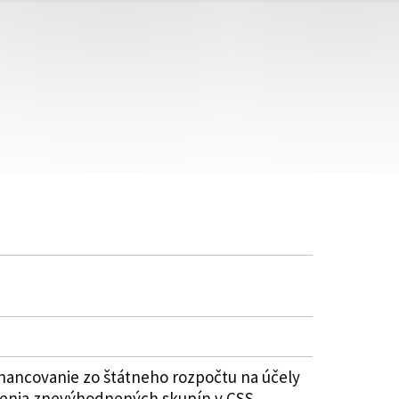
nancovanie zo štátneho rozpočtu na účely
venia znevýhodnených skupín v CSS