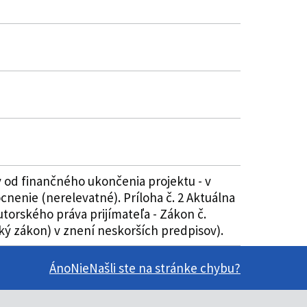
 od finančného ukončenia projektu - v
nenie (nerelevatné). Príloha č. 2 Aktuálna
torského práva prijímateľa - Zákon č.
ký zákon) v znení neskorších predpisov).
Áno
Nie
Našli ste na stránke chybu?