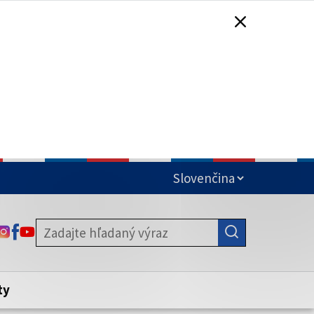
čená
ODKAZ SA OTVORÍ NA NOVEJ KARTE
ODKAZ SA OTVORÍ NA NOVEJ KARTE
ODKAZ SA OTVORÍ NA NOVEJ KARTE
stite, že zdieľate informácie iba cez
nku. Zabezpečená stránka vždy začína
ény webového sídla.
ty