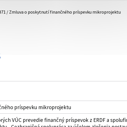
371 / Zmluva o poskytnutí finančného príspevku mikroprojektu
S
čného príspevku mikroprojektu
rých VÚC prevedie finančný príspevok z ERDF a spolufi
ktu „Cezhraničná spolupráca za účelom zlešenia posta