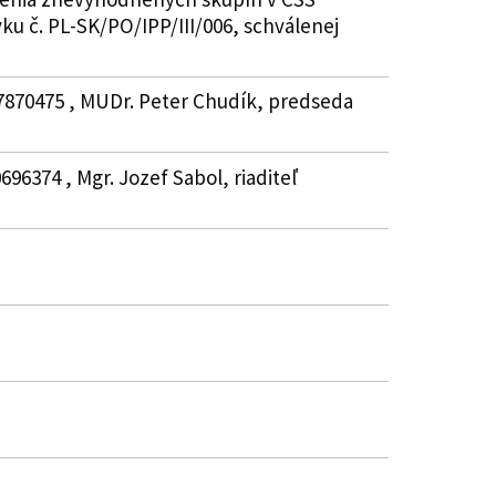
u č. PL-SK/PO/IPP/III/006, schválenej
37870475 , MUDr. Peter Chudík, predseda
96374 , Mgr. Jozef Sabol, riaditeľ