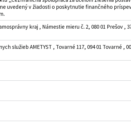
e uvedený v žiadosti o poskytnutie finančného príspevk
m.
amosprávny kraj , Námestie mieru č. 2, 080 01 Prešov , 
nych služieb AMETYST , Tovarné 117, 094 01 Tovarné , 006