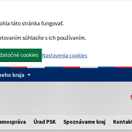
hla táto stránka fungovať.
tovaním súhlasíte s ich používaním.
datočné cookies
Nastavenia cookies
eho kraja
Táto stránka je zabezpe
Buďte pozorní a vždy sa ui
ého samosprávneho kraja.
zabezpečenú webovú strá
https:// pred názvom dom
amospráva
Úrad PSK
Spoznávame kraj
Kontak