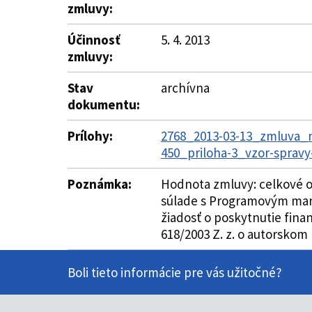
zmluvy:
Účinnosť
5. 4. 2013
zmluvy:
Stav
archívna
dokumentu:
Prílohy:
2768_2013-03-13_zmluva_m
450_priloha-3_vzor-spravy-
Poznámka:
Hodnota zmluvy: celkové o
súlade s Programovým manuá
žiadosť o poskytnutie fina
618/2003 Z. z. o autorskom
Boli tieto informácie pre vás užitočné?