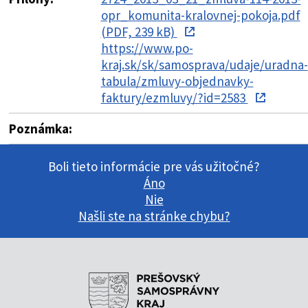
opr_komunita-kralovnej-pokoja.pdf
(PDF, 239 kB)
https://www.po-
kraj.sk/sk/samosprava/udaje/uradna-
tabula/zmluvy-objednavky-
faktury/ezmluvy/?id=2583
Poznámka:
Boli tieto informácie pre vás užitočné?
Áno
Nie
Našli ste na stránke chybu?