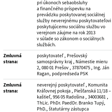
pri úkonoch sebaobsluhy
a finančného príspevku na
prevádzku poskytovanej sociálnej
služby neverejnému poskytovateľovi
poskytujúcemu sociálnu službu vo
verejnom záujme na rok 2013
v súlade so zákonom o sociálnych
službách.
Zmluvná
poskytovateľ , Prešovský
strana:
samosprávny kraj , Námestie mieru
2, 080 01 Prešov , 37870475 , Ing. Ján
Ragan, podpredseda PSK
Zmluvná
neverejný poskytovateľ , Komunita
strana:
Kráľovnej pokoja , Piešťanská 11/18 –
kaštieľ, 956 05 Radošina , 34003681 ,
ThLic. PhDr. PaedDr. Branko Tupý,
PhD., štatutárny zástupca