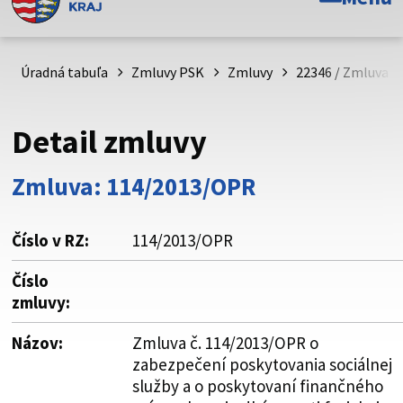
Toto je oficiálna webová stránka Prešovského
samosprávneho kraja. Oficiálne stránky využívajú doménu
psk.sk.
Úradná tabuľa
Zmluvy PSK
Zmluvy
22346 / Zmluva č
Táto stránka je zabezpečená
Detail zmluvy
Buďte pozorní a vždy sa uistite, že zdieľate informácie iba
cez zabezpečenú webovú stránku. Zabezpečená stránka
Zmluva: 114/2013/OPR
vždy začína https:// pred názvom domény webového sídla.
Číslo v RZ:
114/2013/OPR
Číslo
zmluvy:
Názov:
Zmluva č. 114/2013/OPR o
zabezpečení poskytovania sociálnej
služby a o poskytovaní finančného