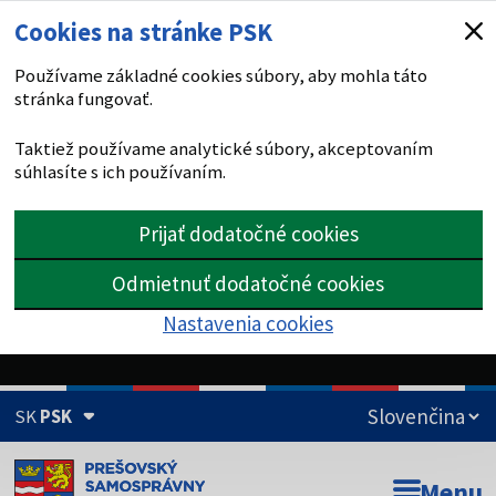
Cookies na stránke PSK
Používame základné cookies súbory, aby mohla táto
stránka fungovať.
Taktiež používame analytické súbory, akceptovaním
súhlasíte s ich používaním.
Prijať dodatočné cookies
Odmietnuť dodatočné cookies
Nastavenia cookies
SK
PSK
Doména psk.sk je oficiálna
Menu