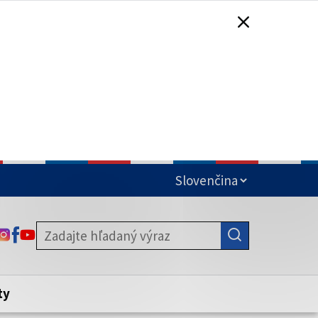
čená
ODKAZ SA OTVORÍ NA NOVEJ KARTE
ODKAZ SA OTVORÍ NA NOVEJ KARTE
ODKAZ SA OTVORÍ NA NOVEJ KARTE
stite, že zdieľate informácie iba cez
nku. Zabezpečená stránka vždy začína
ény webového sídla.
ty