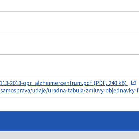
13-2013-opr_alzheimercentrum.pdf (PDF, 240 kB)
k/samosprava/udaje/uradna-tabula/zmluvy-objednavky-