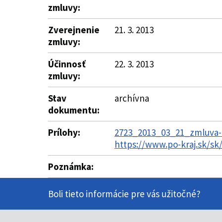
zmluvy:
Zverejnenie
21. 3. 2013
zmluvy:
Účinnosť
22. 3. 2013
zmluvy:
Stav
archívna
dokumentu:
Prílohy:
2723_2013_03_21_zmluva-1
https://www.po-kraj.sk/s
Poznámka:
Boli tieto informácie pre vás užitočné?