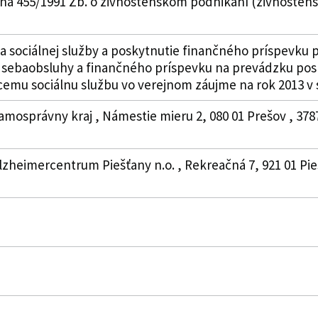
na 455/1991 Zb. o živnostenskom podnikaní (živnostens
sociálnej služby a poskytnutie finančného príspevku p
h sebaobsluhy a finančného príspevku na prevádzku pos
cemu sociálnu službu vo verejnom záujme na rok 2013 v 
amosprávny kraj , Námestie mieru 2, 080 01 Prešov , 37
lzheimercentrum Piešťany n.o. , Rekreačná 7, 921 01 Pi