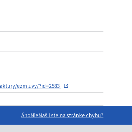
faktury/ezmluvy/?id=2583
Áno
Nie
Našli ste na stránke chybu?