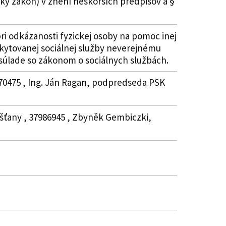
ký zákon) v znení neskorších predpisov a §
ri odkázanosti fyzickej osoby na pomoc inej
kytovanej sociálnej služby neverejnému
súlade so zákonom o sociálnych službách.
870475 , Ing. Ján Ragan, podpredseda PSK
ešťany , 37986945 , Zbyněk Gembiczki,