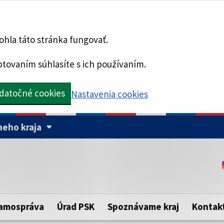
hla táto stránka fungovať.
tovaním súhlasíte s ich používaním.
datočné cookies
Nastavenia cookies
eho kraja
Táto stránka je zabezpe
Buďte pozorní a vždy sa ui
ého samosprávneho kraja.
zabezpečenú webovú strá
https:// pred názvom dom
amospráva
Úrad PSK
Spoznávame kraj
Kontak