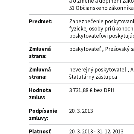
a o zmene a doplnení záko
51 Občianskeho zákonníka
Predmet:
Zabezpečenie poskytovania 
fyzickej osoby pri úkonoc
poskytovateľovi poskytujú
Zmluvná
poskytovateľ , Prešovský s
strana:
Zmluvná
neverejný poskytovateľ , A
strana:
štatutárny zástupca
Hodnota
3 731,88 € bez DPH
zmluv:
Podpísanie
20. 3. 2013
zmluvy:
Platnosť
20. 3. 2013 - 31. 12. 2013