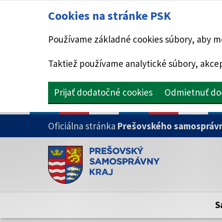
Cookies na stránke PSK
Používame základné cookies súbory, aby mo
Taktiež používame analytické súbory, akcep
Prijať dodatočné cookies
Odmietnuť do
PRESKOČIŤ NA HLAVNÝ OBSAH
Oficiálna stránka
Prešovského samosprávn
Doména psk.sk je oficiálna
Toto je oficiálna webová stránka Prešovsk
Oficiálne stránky využívajú doménu psk.sk.
S