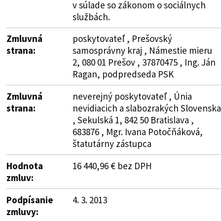
v súlade so zákonom o sociálnych
službách.
Zmluvná
poskytovateľ , Prešovský
strana:
samosprávny kraj , Námestie mieru
2, 080 01 Prešov , 37870475 , Ing. Ján
Ragan, podpredseda PSK
Zmluvná
neverejný poskytovateľ , Únia
strana:
nevidiacich a slabozrakých Slovenska
, Sekulská 1, 842 50 Bratislava ,
683876 , Mgr. Ivana Potočňáková,
štatutárny zástupca
Hodnota
16 440,96 € bez DPH
zmluv:
Podpísanie
4. 3. 2013
zmluvy: