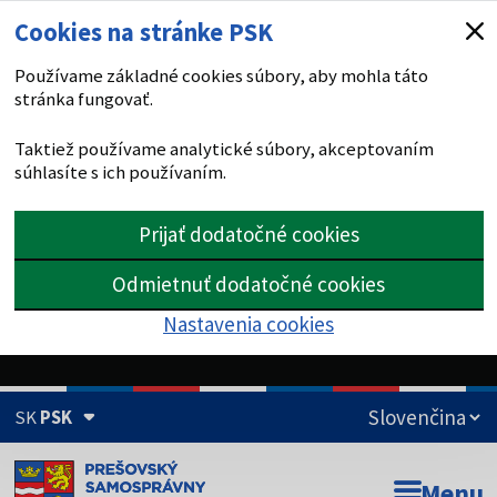
Cookies na stránke PSK
Používame základné cookies súbory, aby mohla táto
stránka fungovať.
Taktiež používame analytické súbory, akceptovaním
súhlasíte s ich používaním.
Prijať dodatočné cookies
Odmietnuť dodatočné cookies
Nastavenia cookies
SK
PSK
Doména psk.sk je oficiálna
Menu