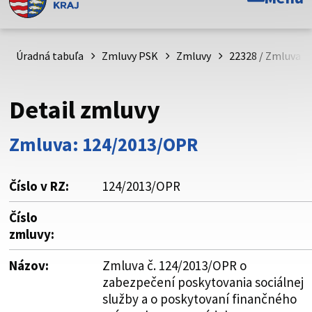
Toto je oficiálna webová stránka Prešovského
samosprávneho kraja. Oficiálne stránky využívajú doménu
psk.sk.
Úradná tabuľa
Zmluvy PSK
Zmluvy
22328 / Zmluva č
Táto stránka je zabezpečená
Detail zmluvy
Buďte pozorní a vždy sa uistite, že zdieľate informácie iba
cez zabezpečenú webovú stránku. Zabezpečená stránka
Zmluva: 124/2013/OPR
vždy začína https:// pred názvom domény webového sídla.
Číslo v RZ:
124/2013/OPR
Číslo
zmluvy:
Názov:
Zmluva č. 124/2013/OPR o
zabezpečení poskytovania sociálnej
služby a o poskytovaní finančného