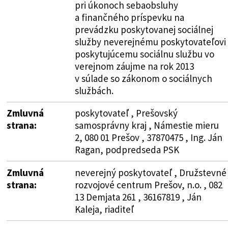
pri úkonoch sebaobsluhy
a finančného príspevku na
prevádzku poskytovanej sociálnej
služby neverejnému poskytovateľovi
poskytujúcemu sociálnu službu vo
verejnom záujme na rok 2013
v súlade so zákonom o sociálnych
službách.
Zmluvná
poskytovateľ , Prešovský
strana:
samosprávny kraj , Námestie mieru
2, 080 01 Prešov , 37870475 , Ing. Ján
Ragan, podpredseda PSK
Zmluvná
neverejný poskytovateľ , Družstevné
strana:
rozvojové centrum Prešov, n.o. , 082
13 Demjata 261 , 36167819 , Ján
Kaleja, riaditeľ