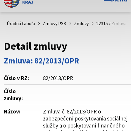
Toto je oficiálna webová stránka Prešovského
samosprávneho kraja. Oficiálne stránky využívajú doménu
psk.sk.
Úradná tabuľa
Zmluvy PSK
Zmluvy
22315 / Zmluva č
Táto stránka je zabezpečená
Detail zmluvy
Buďte pozorní a vždy sa uistite, že zdieľate informácie iba
cez zabezpečenú webovú stránku. Zabezpečená stránka
Zmluva: 82/2013/OPR
vždy začína https:// pred názvom domény webového sídla.
Číslo v RZ:
82/2013/OPR
Číslo
zmluvy:
Názov:
Zmluva č. 82/2013/OPR o
zabezpečení poskytovania sociálnej
služby a o poskytovaní finančného