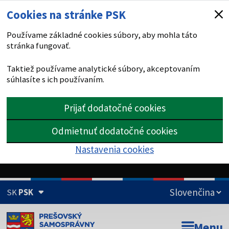
Cookies na stránke PSK
Používame základné cookies súbory, aby mohla táto
stránka fungovať.
Taktiež používame analytické súbory, akceptovaním
súhlasíte s ich používaním.
Prijať dodatočné cookies
Odmietnuť dodatočné cookies
Nastavenia cookies
SK
PSK
Doména psk.sk je oficiálna
Menu