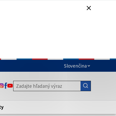
čená
ODKAZ SA OTVORÍ NA NOVEJ KARTE
ODKAZ SA OTVORÍ NA NOVEJ KARTE
ODKAZ SA OTVORÍ NA NOVEJ KARTE
stite, že zdieľate informácie iba cez
nku. Zabezpečená stránka vždy začína
ény webového sídla.
ty