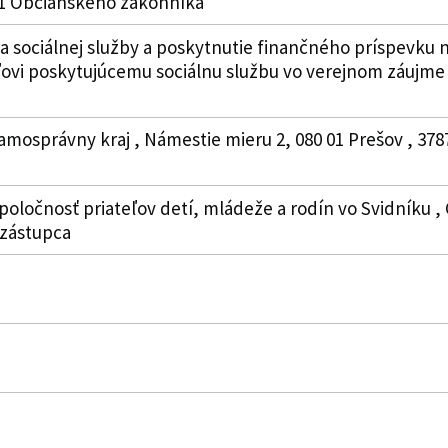
51 Občianskeho zákonníka
 sociálnej služby a poskytnutie finančného príspevku n
vi poskytujúcemu sociálnu službu vo verejnom záujme 
amosprávny kraj , Námestie mieru 2, 080 01 Prešov , 37
oločnosť priateľov detí, mládeže a rodín vo Svidníku , C
 zástupca