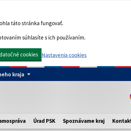
hla táto stránka fungovať.
tovaním súhlasíte s ich používaním.
datočné cookies
Nastavenia cookies
eho kraja
Táto stránka je zabezpe
Buďte pozorní a vždy sa ui
ého samosprávneho kraja.
zabezpečenú webovú strá
https:// pred názvom dom
amospráva
Úrad PSK
Spoznávame kraj
Kontak