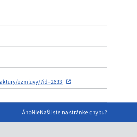
faktury/ezmluvy/?id=2633
Áno
Nie
Našli ste na stránke chybu?