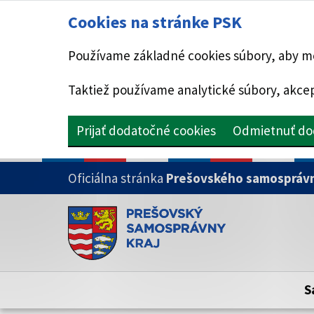
Cookies na stránke PSK
Používame základné cookies súbory, aby mo
Taktiež používame analytické súbory, akcep
Prijať dodatočné cookies
Odmietnuť do
PRESKOČIŤ NA HLAVNÝ OBSAH
Oficiálna stránka
Prešovského samosprávn
Doména psk.sk je oficiálna
Toto je oficiálna webová stránka Prešovsk
Oficiálne stránky využívajú doménu psk.sk.
S