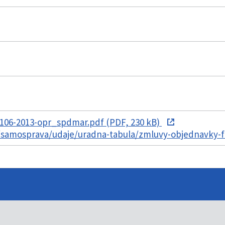
06-2013-opr_spdmar.pdf (PDF, 230 kB)
k/samosprava/udaje/uradna-tabula/zmluvy-objednavky-