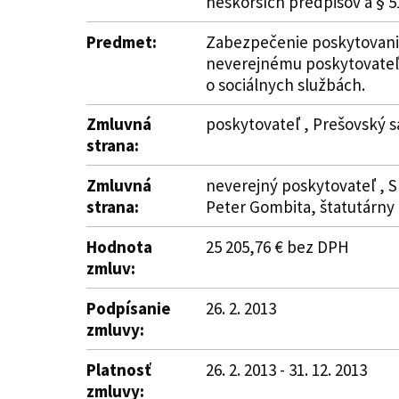
neskorších predpisov a § 
Predmet:
Zabezpečenie poskytovania
neverejnému poskytovateľo
o sociálnych službách.
Zmluvná
poskytovateľ , Prešovský s
strana:
Zmluvná
neverejný poskytovateľ , Sp
strana:
Peter Gombita, štatutárny
Hodnota
25 205,76 € bez DPH
zmluv:
Podpísanie
26. 2. 2013
zmluvy:
Platnosť
26. 2. 2013 - 31. 12. 2013
zmluvy: