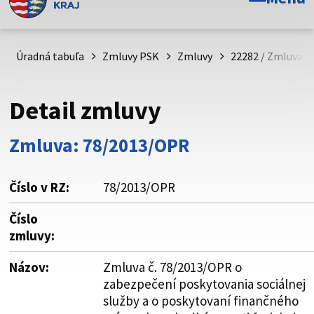
Toto je oficiálna webová stránka Prešovského
samosprávneho kraja. Oficiálne stránky využívajú doménu
psk.sk.
Úradná tabuľa
Zmluvy PSK
Zmluvy
22282 / Zmluva č
Táto stránka je zabezpečená
Detail zmluvy
Buďte pozorní a vždy sa uistite, že zdieľate informácie iba
cez zabezpečenú webovú stránku. Zabezpečená stránka
Zmluva: 78/2013/OPR
vždy začína https:// pred názvom domény webového sídla.
Číslo v RZ:
78/2013/OPR
Číslo
zmluvy:
Názov:
Zmluva č. 78/2013/OPR o
zabezpečení poskytovania sociálnej
služby a o poskytovaní finančného