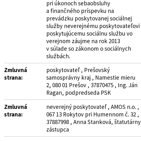
pri úkonoch sebaobsluhy
a finančného príspevku na
prevádzku poskytovanej sociálnej
služby neverejnému poskytovateľovi
poskytujúcemu sociálnu službu vo
verejnom záujme na rok 2013
v súlade so zákonom o sociálnych
službách.
Zmluvná
poskytovateľ , Prešovský
strana:
samosprávny kraj , Namestie mieru
2, 080 01 Prešov , 37870475 , Ing. Ján
Ragan, podpredseda PSK
Zmluvná
neverejný poskytovateľ , AMOS n.o. ,
strana:
067 13 Rokytov pri Humennom č. 32 ,
37887998 , Anna Stanková, štatutárny
zástupca