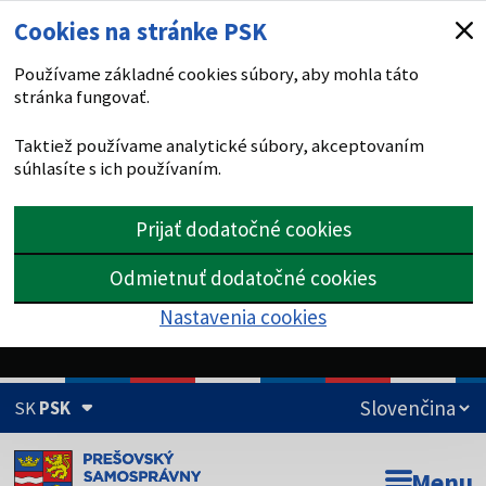
Cookies na stránke PSK
Používame základné cookies súbory, aby mohla táto
stránka fungovať.
Taktiež používame analytické súbory, akceptovaním
súhlasíte s ich používaním.
Prijať dodatočné cookies
Odmietnuť dodatočné cookies
Nastavenia cookies
SK
PSK
Doména psk.sk je oficiálna
Menu