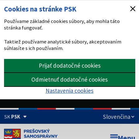
Cookies na stránke PSK
Používame základné cookies súbory, aby mohla táto
stránka fungovať.
Taktiež používame analytické súbory, akceptovaním
súhlasíte s ich používaním.
Prijať dodatočné cookies
Odmietnuť dodatočné cookies
Nastavenia cookies
SK
PSK
Doména psk.sk je oficiálna
Menu