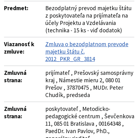
Predmet:
Bezodplatný prevod majetku štátu
z poskytovateľa na prijímateľa na
účely Projektu a Vzdelávania
(technika - 15 ks - viď dodatok)
Viazanosť k
Zmluva o bezodplatnom prevode
zmluve:
majetku štátu č.
2012_PKR_GR_3814
Zmluvná
prijímateľ , Prešovský samosprávny
strana:
kraj , Námestie mieru 2, 080 01
Prešov , 37870475 , MUDr. Peter
Chudík, predseda
Zmluvná
poskytovateľ , Metodicko-
strana:
pedagogické centrum , Ševčenkova
11, 085 01 Bratislava , 00164348 ,
PaedDr. Ivan Pavlov, PhD.,