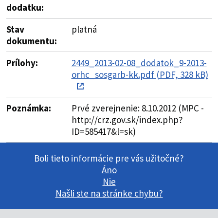
dodatku:
Stav
platná
dokumentu:
Prílohy:
2449_2013-02-08_dodatok_9-2013-
orhc_sosgarb-kk.pdf (PDF, 328 kB)
Poznámka:
Prvé zverejnenie: 8.10.2012 (MPC -
http://crz.gov.sk/index.php?
ID=585417&l=sk)
Boli tieto informácie pre vás užitočné?
Áno
Nie
Našli ste na stránke chybu?