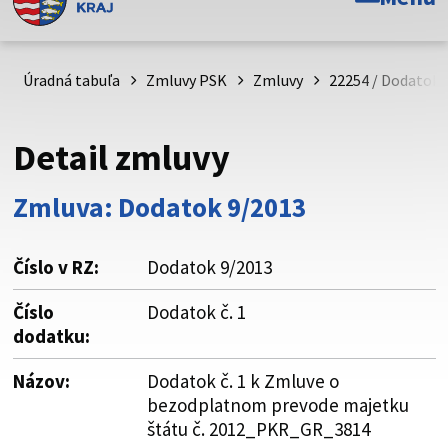
Toto je oficiálna webová stránka Prešovského
samosprávneho kraja. Oficiálne stránky využívajú doménu
psk.sk.
Úradná tabuľa
Zmluvy PSK
Zmluvy
22254 / Dodatok 
Táto stránka je zabezpečená
Detail zmluvy
Buďte pozorní a vždy sa uistite, že zdieľate informácie iba
cez zabezpečenú webovú stránku. Zabezpečená stránka
Zmluva: Dodatok 9/2013
vždy začína https:// pred názvom domény webového sídla.
Číslo v RZ:
Dodatok 9/2013
Číslo
Dodatok č. 1
dodatku:
Názov:
Dodatok č. 1 k Zmluve o
bezodplatnom prevode majetku
štátu č. 2012_PKR_GR_3814