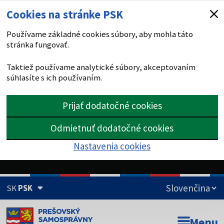
Cookies na stránke PSK
Používame základné cookies súbory, aby mohla táto
stránka fungovať.
Taktiež používame analytické súbory, akceptovaním
súhlasíte s ich používaním.
Prijať dodatočné cookies
Odmietnuť dodatočné cookies
Nastavenia cookies
SK
PSK
Doména psk.sk je oficiálna
Menu