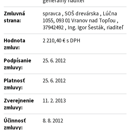
generálny riaditeľ
Zmluvná
spravca , SOŠ drevárska , Lúčna
strana:
1055, 093 01 Vranov nad Topľou ,
37942492 , Ing. Igor Šesták, riaditeľ
Hodnota
2 210,40 € s DPH
zmluv:
Podpísanie
25. 6. 2012
zmluvy:
Platnosť
25. 6. 2012
zmluvy:
Zverejnenie
11. 2. 2013
zmluvy:
Účinnosť
8. 8. 2012
zmluvy: