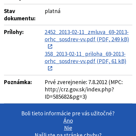
Stav
platná
dokumentu:
Prílohy:
2452_2013-02-11_zmluva_69-2013-
orhc_sosdrev-vv.pdf (PDF, 249 kB)
358_2013-02-11_priloha_69-2013-
orhc_sosdrev-vv.pdf (PDF, 61 kB)
Poznámka:
Prvé zverejnenie: 7.8.2012 (MPC:
http://crz.gov.sk/index.php?
ID=585682&pg=3)
Boli tieto informácie pre vás užitočné?
Áno
Nie
Našli ste na stránke chybu?