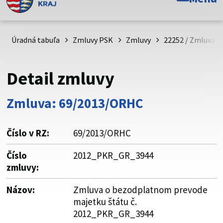
Toto je oficiálna webová stránka Prešovského
samosprávneho kraja. Oficiálne stránky využívajú doménu
psk.sk.
Úradná tabuľa
Zmluvy PSK
Zmluvy
22252 / Zmluva 
Táto stránka je zabezpečená
Detail zmluvy
Buďte pozorní a vždy sa uistite, že zdieľate informácie iba
cez zabezpečenú webovú stránku. Zabezpečená stránka
Zmluva: 69/2013/ORHC
vždy začína https:// pred názvom domény webového sídla.
Číslo v RZ:
69/2013/ORHC
Číslo
2012_PKR_GR_3944
zmluvy:
Názov:
Zmluva o bezodplatnom prevode
majetku štátu č.
2012_PKR_GR_3944