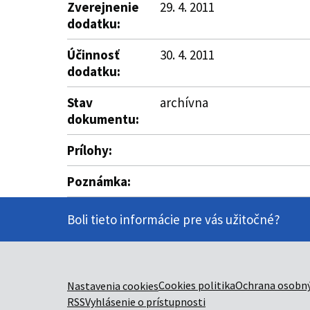
Zverejnenie
29. 4. 2011
dodatku:
Účinnosť
30. 4. 2011
dodatku:
Stav
archívna
dokumentu:
Prílohy:
Poznámka:
Boli tieto informácie pre vás užitočné?
Cookies politika
Ochrana osobný
Nastavenia cookies
RSS
Vyhlásenie o prístupnosti