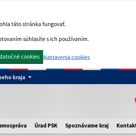
hla táto stránka fungovať.
tovaním súhlasíte s ich používaním.
datočné cookies
Nastavenia cookies
eho kraja
Táto stránka je zabezpe
Buďte pozorní a vždy sa ui
ého samosprávneho kraja.
zabezpečenú webovú strá
https:// pred názvom dom
amospráva
Úrad PSK
Spoznávame kraj
Kontak