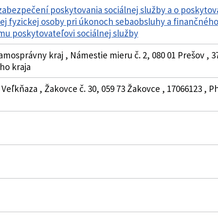
zabezpečení poskytovania sociálnej služby a o poskytov
nej fyzickej osoby pri úkonoch sebaobsluhy a finančné
mu poskytovateľovi sociálnej služby
amosprávny kraj , Námestie mieru č. 2, 080 01 Prešov , 
o kraja
a Veľkňaza , Žakovce č. 30, 059 73 Žakovce , 17066123 , Ph