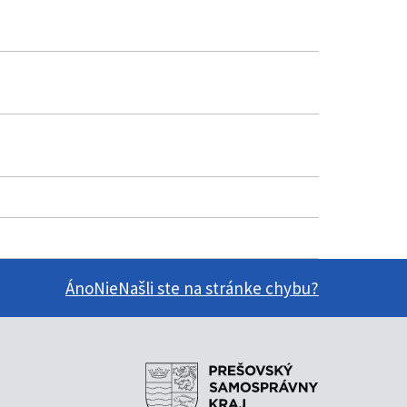
Áno
Nie
Našli ste na stránke chybu?