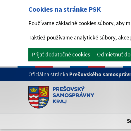
Cookies na stránke PSK
Používame základné cookies súbory, aby mo
Taktiež používame analytické súbory, akcep
Prijať dodatočné cookies
Odmietnuť do
PRESKOČIŤ NA HLAVNÝ OBSAH
Oficiálna stránka
Prešovského samosprávn
Doména psk.sk je oficiálna
Toto je oficiálna webová stránka Prešovsk
Oficiálne stránky využívajú doménu psk.sk.
S