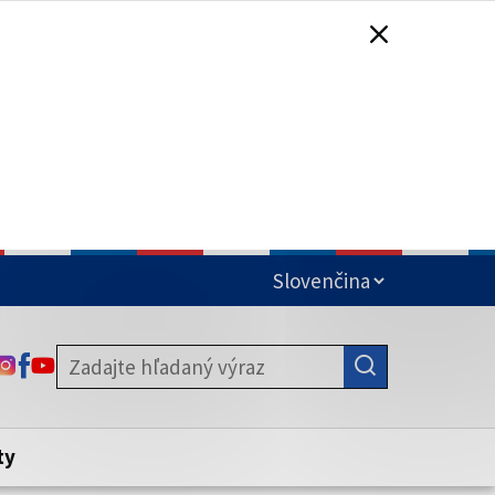
čená
ODKAZ SA OTVORÍ NA NOVEJ KARTE
ODKAZ SA OTVORÍ NA NOVEJ KARTE
ODKAZ SA OTVORÍ NA NOVEJ KARTE
stite, že zdieľate informácie iba cez
nku. Zabezpečená stránka vždy začína
ény webového sídla.
ty