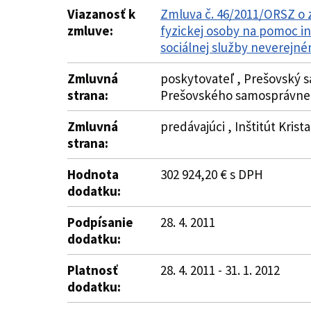
Viazanosť k
Zmluva č. 46/2011/ORSZ o 
zmluve:
fyzickej osoby na pomoc i
sociálnej služby neverejné
Zmluvná
poskytovateľ , Prešovský s
strana:
Prešovského samosprávneh
Zmluvná
predávajúci , Inštitút Krist
strana:
Hodnota
302 924,20 € s DPH
dodatku:
Podpísanie
28. 4. 2011
dodatku:
Platnosť
28. 4. 2011 - 31. 1. 2012
dodatku: