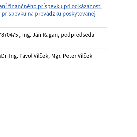
aní finančného príspevku pri odkázanosti
ho príspevku na prevádzku poskytovanej
37870475 , Ing. Ján Ragan, podpredseda
Dr. Ing. Pavol Vilček; Mgr. Peter Vilček