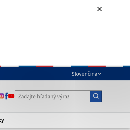
čená
ODKAZ SA OTVORÍ NA NOVEJ KARTE
ODKAZ SA OTVORÍ NA NOVEJ KARTE
ODKAZ SA OTVORÍ NA NOVEJ KARTE
stite, že zdieľate informácie iba cez
nku. Zabezpečená stránka vždy začína
ény webového sídla.
ty