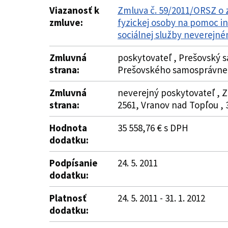
Viazanosť k
Zmluva č. 59/2011/ORSZ o 
zmluve:
fyzickej osoby na pomoc i
sociálnej služby neverejné
Zmluvná
poskytovateľ , Prešovský s
strana:
Prešovského samosprávneh
Zmluvná
neverejný poskytovateľ , 
strana:
2561, Vranov nad Topľou ,
Hodnota
35 558,76 € s DPH
dodatku:
Podpísanie
24. 5. 2011
dodatku:
Platnosť
24. 5. 2011 - 31. 1. 2012
dodatku: