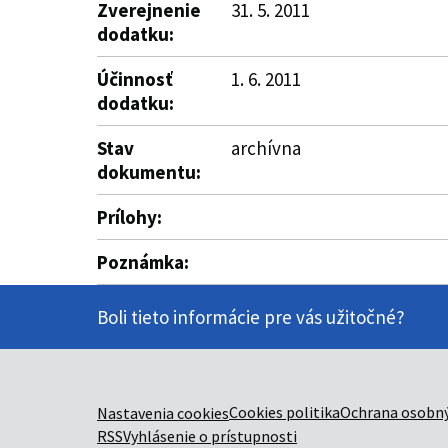
Zverejnenie
31. 5. 2011
dodatku:
Účinnosť
1. 6. 2011
dodatku:
Stav
archívna
dokumentu:
Prílohy:
Poznámka:
Boli tieto informácie pre vás užitočné?
Cookies politika
Ochrana osobný
Nastavenia cookies
RSS
Vyhlásenie o prístupnosti