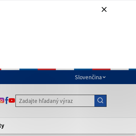
čená
ODKAZ SA OTVORÍ NA NOVEJ KARTE
ODKAZ SA OTVORÍ NA NOVEJ KARTE
ODKAZ SA OTVORÍ NA NOVEJ KARTE
stite, že zdieľate informácie iba cez
nku. Zabezpečená stránka vždy začína
ény webového sídla.
ty