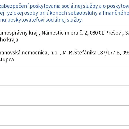
zabezpečení poskytovania sociálnej služby a o poskytov
nej fyzickej osoby pri úkonoch sebaobsluhy a finančné
mu poskytovateľovi sociálnej služby.
amosprávny kraj , Námestie mieru č. 2, 080 01 Prešov , 
o kraja
ranovská nemocnica, n.o. , M. R .Štefánika 187/177 B, 09
stupca