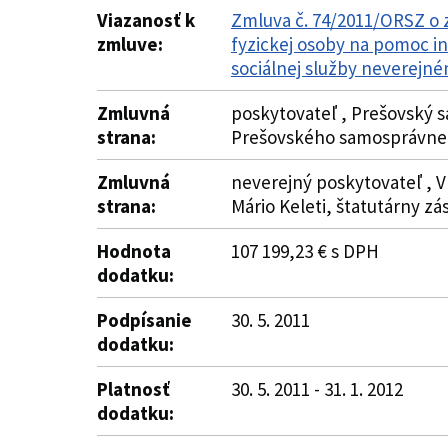
Viazanosť k
Zmluva č. 74/2011/ORSZ o 
zmluve:
fyzickej osoby na pomoc i
sociálnej služby neverejné
Zmluvná
poskytovateľ , Prešovský s
strana:
Prešovského samosprávneh
Zmluvná
neverejný poskytovateľ , V
strana:
Mário Keleti, štatutárny zá
Hodnota
107 199,23 € s DPH
dodatku:
Podpísanie
30. 5. 2011
dodatku:
Platnosť
30. 5. 2011 - 31. 1. 2012
dodatku: