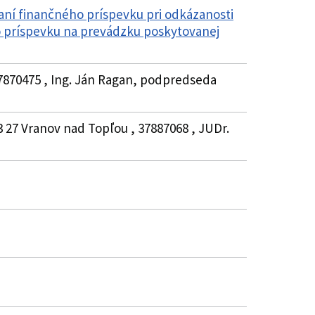
aní finančného príspevku pri odkázanosti
ho príspevku na prevádzku poskytovanej
37870475 , Ing. Ján Ragan, podpredseda
3 27 Vranov nad Topľou , 37887068 , JUDr.