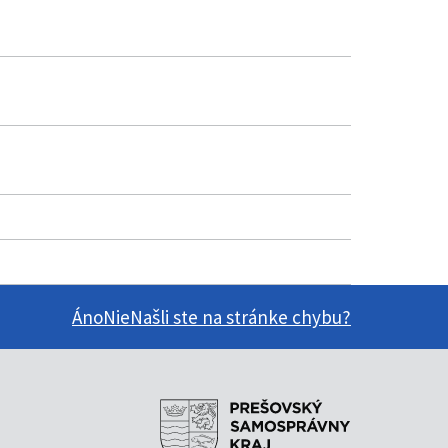
Áno
Nie
Našli ste na stránke chybu?