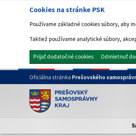
Cookies na stránke PSK
Používame základné cookies súbory, aby mo
Taktiež používame analytické súbory, akcep
Prijať dodatočné cookies
Odmietnuť do
PRESKOČIŤ NA HLAVNÝ OBSAH
Oficiálna stránka
Prešovského samosprávn
Doména psk.sk je oficiálna
Toto je oficiálna webová stránka Prešovsk
Oficiálne stránky využívajú doménu psk.sk.
S