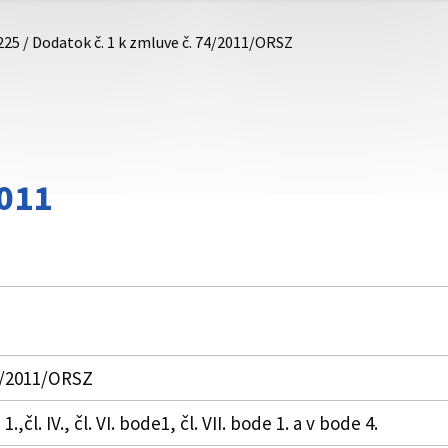
225 / Dodatok č. 1 k zmluve č. 74/2011/ORSZ
011
74/2011/ORSZ
.,čl. IV., čl. VI. bode1, čl. VII. bode 1. a v bode 4.