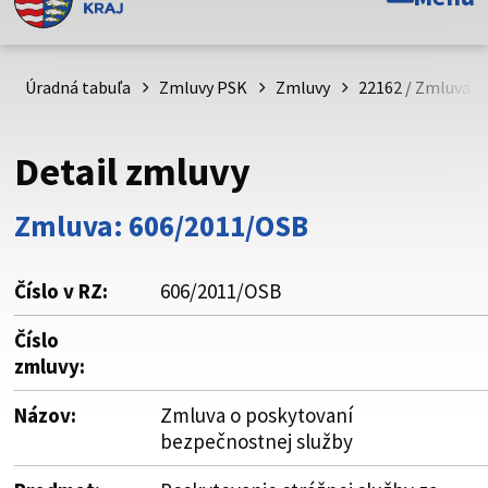
Toto je oficiálna webová stránka Prešovského
samosprávneho kraja. Oficiálne stránky využívajú doménu
psk.sk.
Úradná tabuľa
Zmluvy PSK
Zmluvy
22162 / Zmluva o
Táto stránka je zabezpečená
Detail zmluvy
Buďte pozorní a vždy sa uistite, že zdieľate informácie iba
cez zabezpečenú webovú stránku. Zabezpečená stránka
Zmluva: 606/2011/OSB
vždy začína https:// pred názvom domény webového sídla.
Číslo v RZ:
606/2011/OSB
Číslo
zmluvy:
Názov:
Zmluva o poskytovaní
bezpečnostnej služby