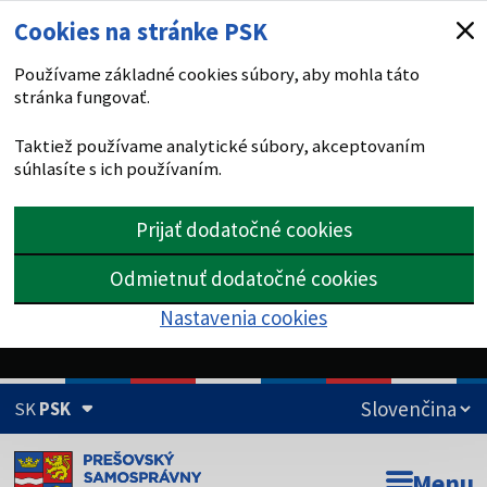
Cookies na stránke PSK
Používame základné cookies súbory, aby mohla táto
stránka fungovať.
Taktiež používame analytické súbory, akceptovaním
súhlasíte s ich používaním.
Prijať dodatočné cookies
Odmietnuť dodatočné cookies
Nastavenia cookies
SK
PSK
Doména psk.sk je oficiálna
Menu