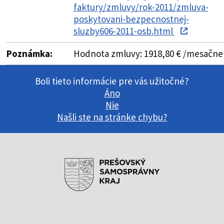
faktury/zmluvy/rok-2011/zmluva-
poskytovani-bezpecnostnej-
sluzby606-2011-osb.html
Poznámka:
Hodnota zmluvy: 1918,80 € /mesačne
Boli tieto informácie pre vás užitočné?
Áno
Nie
Našli ste na stránke chybu?