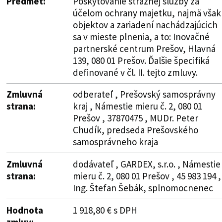
Predmet:
Poskytovanie strážnej služby za
účelom ochrany majetku, najmä však
objektov a zariadení nachádzajúcich
sa v mieste plnenia, a to: Inovačné
partnerské centrum Prešov, Hlavná
139, 080 01 Prešov. Ďalšie špecifiká
definované v čl. II. tejto zmluvy.
Zmluvná
odberateľ , Prešovský samosprávny
strana:
kraj , Námestie mieru č. 2, 080 01
Prešov , 37870475 , MUDr. Peter
Chudík, predseda Prešovského
samosprávneho kraja
Zmluvná
dodávateľ , GARDEX, s.r.o. , Námestie
strana:
mieru č. 2, 080 01 Prešov , 45 983 194 ,
Ing. Štefan Šebák, splnomocnenec
Hodnota
1 918,80 € s DPH
zmluv: