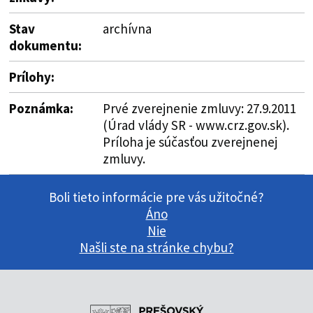
Stav
archívna
dokumentu:
Prílohy:
Poznámka:
Prvé zverejnenie zmluvy: 27.9.2011
(Úrad vlády SR - www.crz.gov.sk).
Príloha je súčasťou zverejnenej
zmluvy.
Boli tieto informácie pre vás užitočné?
Áno
Nie
Našli ste na stránke chybu?