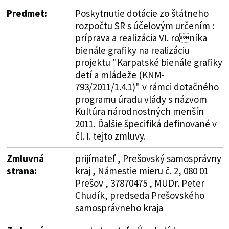
Predmet:
Poskytnutie dotácie zo štátneho
rozpočtu SR s účelovým určením :
príprava a realizácia VI. roníka
bienále grafiky na realizáciu
projektu "Karpatské bienále grafiky
detí a mládeže (KNM-
793/2011/1.4.1)" v rámci dotačného
programu úradu vlády s názvom
Kultúra národnostných menšín
2011. Ďalšie špecifiká definované v
čl. I. tejto zmluvy.
Zmluvná
prijímateľ , Prešovský samosprávny
strana:
kraj , Námestie mieru č. 2, 080 01
Prešov , 37870475 , MUDr. Peter
Chudík, predseda Prešovského
samosprávneho kraja