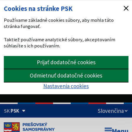
Cookies na stránke PSK
Používame základné cookies súbory, aby mohla táto
stránka fungovať.
Taktiež používame analytické súbory, akceptovaním
súhlasíte s ich používaním.
Prijať dodatočné cookies
Odmietnuť dodatočné cookies
Nastavenia cookies
SK
PSK
Doména psk.sk je oficiálna
Menu