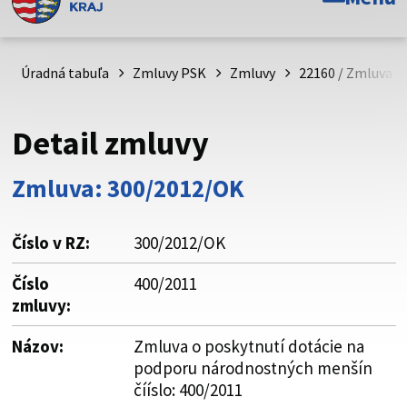
Toto je oficiálna webová stránka Prešovského
samosprávneho kraja. Oficiálne stránky využívajú doménu
psk.sk.
Úradná tabuľa
Zmluvy PSK
Zmluvy
22160 / Zmluva o
Táto stránka je zabezpečená
Detail zmluvy
Buďte pozorní a vždy sa uistite, že zdieľate informácie iba
cez zabezpečenú webovú stránku. Zabezpečená stránka
Zmluva: 300/2012/OK
vždy začína https:// pred názvom domény webového sídla.
Číslo v RZ:
300/2012/OK
Číslo
400/2011
zmluvy:
Názov:
Zmluva o poskytnutí dotácie na
podporu národnostných menšín
čííslo: 400/2011