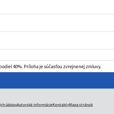
 podiel 40%. Príloha je súčasťou zvrejnenej zmluvy.
ch údajov
Autorské informácie
Kontakty
Mapa stránok