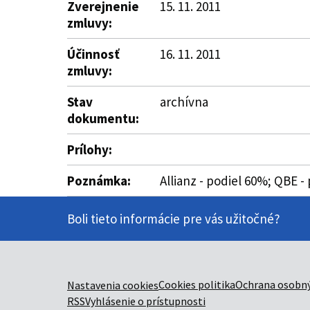
Zverejnenie
15. 11. 2011
zmluvy:
Účinnosť
16. 11. 2011
zmluvy:
Stav
archívna
dokumentu:
Prílohy:
Poznámka:
Allianz - podiel 60%; QBE -
Boli tieto informácie pre vás užitočné?
Cookies politika
Ochrana osobný
Nastavenia cookies
RSS
Vyhlásenie o prístupnosti