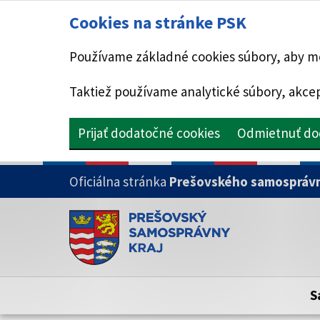
Cookies na stránke PSK
Používame základné cookies súbory, aby mo
Taktiež používame analytické súbory, akcep
Prijať dodatočné cookies
Odmietnuť do
PRESKOČIŤ NA HLAVNÝ OBSAH
Oficiálna stránka
Prešovského samosprávn
Doména psk.sk je oficiálna
Toto je oficiálna webová stránka Prešovsk
Oficiálne stránky využívajú doménu psk.sk.
S