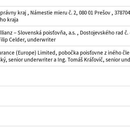
právny kraj , Námestie mieru č. 2, 080 01 Prešov , 3787
o kraja
lianz – Slovenská poisťovňa, a.s. , Dostojevského rad č. 4
Filip Celder, underwriter
urance (Europe) Limited, pobočka poisťovne z iného člens
ský, senior underwriter a Ing. Tomáš Kráľovič, senior un