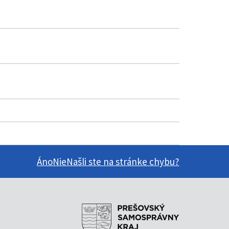
Áno
Nie
Našli ste na stránke chybu?