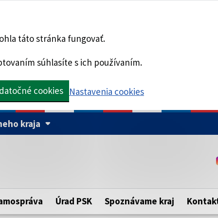
hla táto stránka fungovať.
tovaním súhlasíte s ich používaním.
datočné cookies
Nastavenia cookies
eho kraja
Táto stránka je zabezpe
Buďte pozorní a vždy sa ui
ého samosprávneho kraja.
zabezpečenú webovú strá
https:// pred názvom dom
amospráva
Úrad PSK
Spoznávame kraj
Kontak