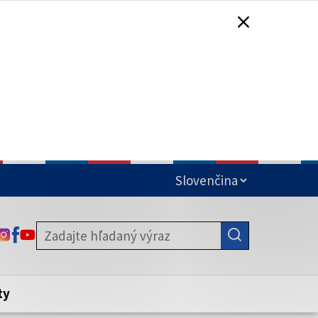
čená
ODKAZ SA OTVORÍ NA NOVEJ KARTE
ODKAZ SA OTVORÍ NA NOVEJ KARTE
ODKAZ SA OTVORÍ NA NOVEJ KARTE
stite, že zdieľate informácie iba cez
nku. Zabezpečená stránka vždy začína
ény webového sídla.
ty