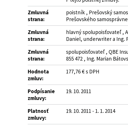
Zmluvná
poistník , Prešovský samos
strana:
Prešovského samosprávneh
Zmluvná
hlavný spolupoisťovateľ , Al
strana:
Daniel, underwriter a Ing. 
Zmluvná
spolupoisťovateľ , QBE Ins
strana:
855 472 , Ing. Marian Bátov
Hodnota
177,76 € s DPH
zmluv:
Podpísanie
19. 10. 2011
zmluvy:
Platnosť
19. 10. 2011 - 1. 1. 2014
zmluvy: