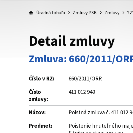
Úradná tabuľa
Zmluvy PSK
Zmluvy
22
Detail zmluvy
Zmluva: 660/2011/OR
Číslo v RZ:
660/2011/ORR
Číslo
411 012 949
zmluvy:
Názov:
Poistná zmluva č. 411 012 9
Predmet:
Poistenie hnuteľného majetk
F tejto poistnej zmluvy.