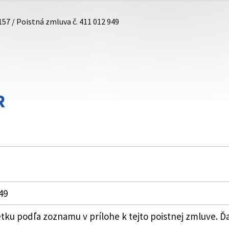
157 / Poistná zmluva č. 411 012 949
R
49
u podľa zoznamu v prílohe k tejto poistnej zmluve. Ďalši