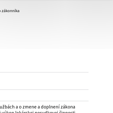
o zákonníka
 službách a o zmene a doplnení zákona
 výkon lekárskej posudkovej činnosti.