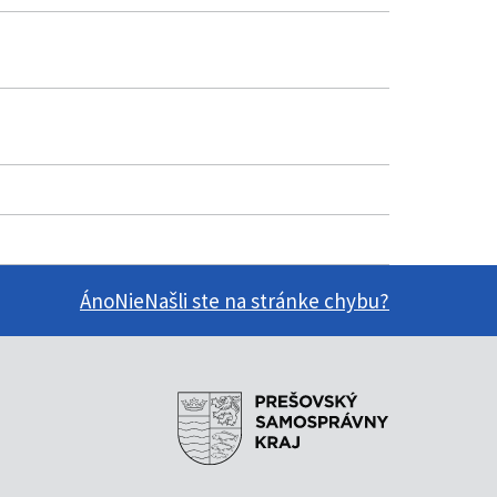
Áno
Nie
Našli ste na stránke chybu?