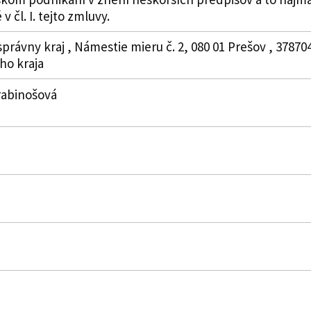
v čl. I. tejto zmluvy.
právny kraj , Námestie mieru č. 2, 080 01 Prešov , 3787
o kraja
rabinošová