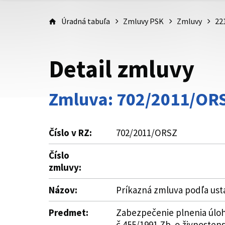
Úradná tabuľa
Zmluvy PSK
Zmluvy
22
Detail zmluvy
Zmluva: 702/2011/OR
Číslo v RZ:
702/2011/ORSZ
Číslo
zmluvy:
Názov:
Príkazná zmluva podľa ust
Predmet:
Zabezpečenie plnenia úloh 
č.455/1991 Zb. o živnosten