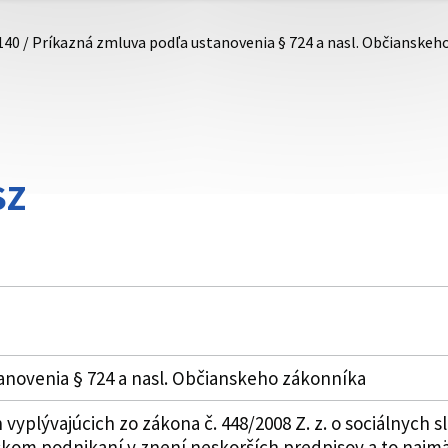
140 / Príkazná zmluva podľa ustanovenia § 724 a nasl. Občianskeh
SZ
anovenia § 724 a nasl. Občianskeho zákonníka
vyplývajúcich zo zákona č. 448/2008 Z. z. o sociálnych
skom podnikaní v znení neskorších predpisov a to najmä