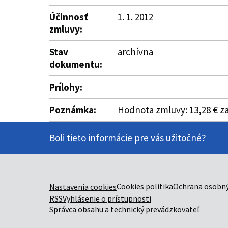
Účinnosť
1. 1. 2012
zmluvy:
Stav
archívna
dokumentu:
Prílohy:
Poznámka:
Hodnota zmluvy: 13,28 € z
Boli tieto informácie pre vás užitočné?
Cookies politika
Ochrana osobný
Nastavenia cookies
RSS
Vyhlásenie o prístupnosti
Správca obsahu a technický prevádzkovateľ