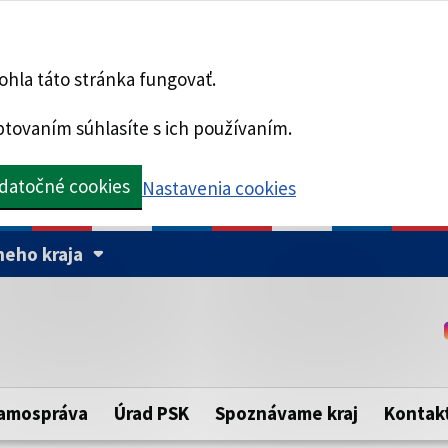
hla táto stránka fungovať.
tovaním súhlasíte s ich používaním.
datočné cookies
Nastavenia cookies
eho kraja
Táto stránka je zabezpe
Buďte pozorní a vždy sa ui
ého samosprávneho kraja.
zabezpečenú webovú strá
https:// pred názvom dom
amospráva
Úrad PSK
Spoznávame kraj
Kontak