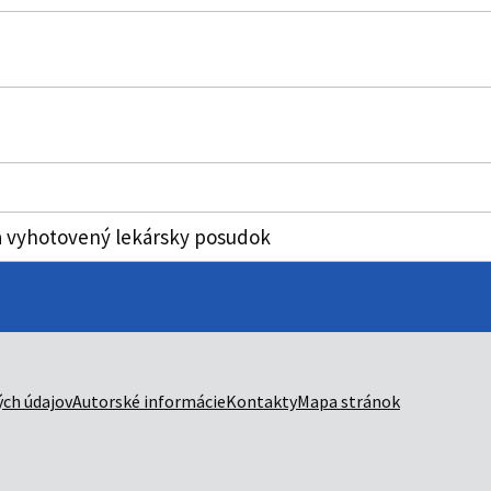
a vyhotovený lekársky posudok
ch údajov
Autorské informácie
Kontakty
Mapa stránok