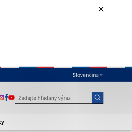
čená
ODKAZ SA OTVORÍ NA NOVEJ KARTE
ODKAZ SA OTVORÍ NA NOVEJ KARTE
ODKAZ SA OTVORÍ NA NOVEJ KARTE
stite, že zdieľate informácie iba cez
nku. Zabezpečená stránka vždy začína
ény webového sídla.
ty