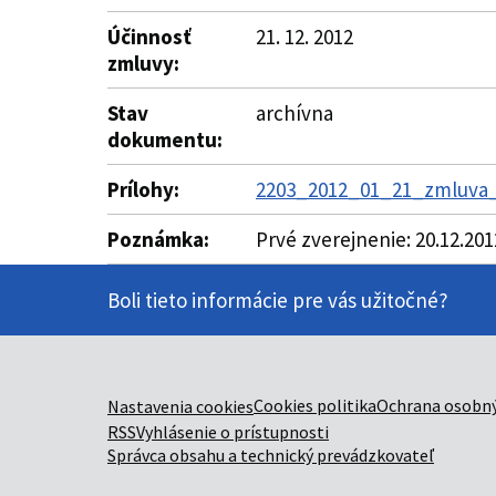
Účinnosť
21. 12. 2012
zmluvy:
Stav
archívna
dokumentu:
Prílohy:
2203_2012_01_21_zmluva_
Poznámka:
Prvé zverejnenie: 20.12.20
Boli tieto informácie pre vás užitočné?
Cookies politika
Ochrana osobný
Nastavenia cookies
RSS
Vyhlásenie o prístupnosti
Správca obsahu a technický prevádzkovateľ