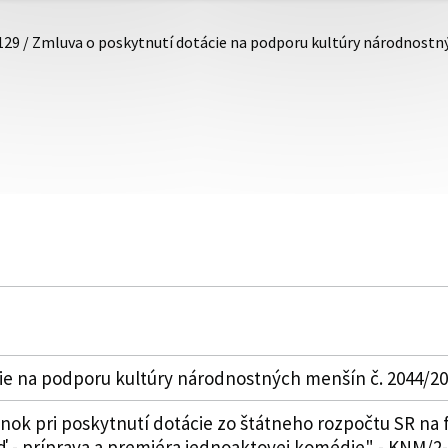
129 / Zmluva o poskytnutí dotácie na podporu kultúry národnostn
ie na podporu kultúry národnostných menšín č. 2044/2
k pri poskytnutí dotácie zo štátneho rozpočtu SR na 
 - príprava a premiéra jednoaktovej komédie" - KNM/2-