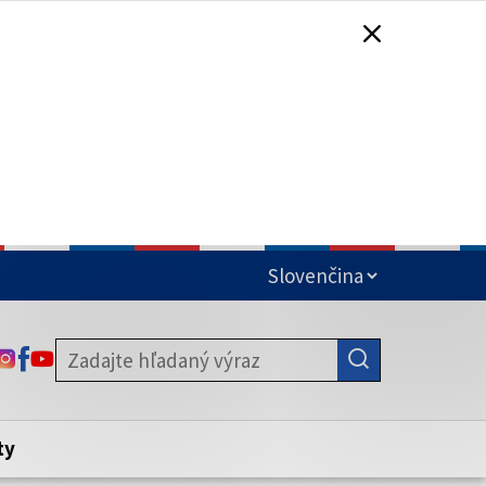
čená
ODKAZ SA OTVORÍ NA NOVEJ KARTE
ODKAZ SA OTVORÍ NA NOVEJ KARTE
ODKAZ SA OTVORÍ NA NOVEJ KARTE
stite, že zdieľate informácie iba cez
nku. Zabezpečená stránka vždy začína
ény webového sídla.
ty