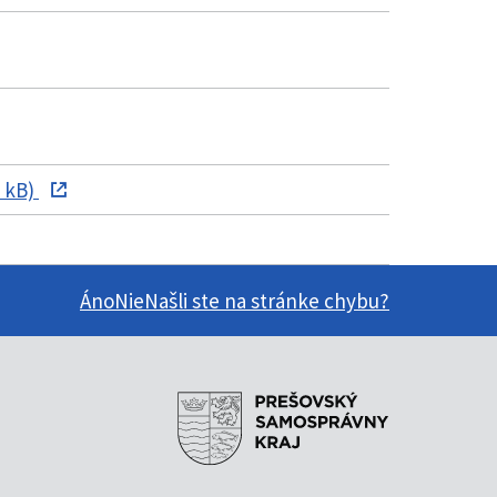
 kB)
Áno
Nie
Našli ste na stránke chybu?