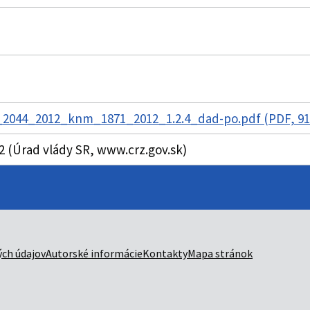
2044_2012_knm_1871_2012_1.2.4_dad-po.pdf (PDF, 91
12 (Úrad vlády SR, www.crz.gov.sk)
ch údajov
Autorské informácie
Kontakty
Mapa stránok