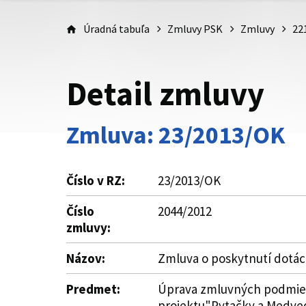
Úradná tabuľa
Zmluvy PSK
Zmluvy
22
Detail zmluvy
Zmluva: 23/2013/OK
Číslo v RZ:
23/2013/OK
Číslo
2044/2012
zmluvy:
Názov:
Zmluva o poskytnutí dotác
Predmet:
Úprava zmluvných podmieno
projektu"Pytačky a Medveď