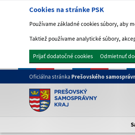
Cookies na stránke PSK
Používame základné cookies súbory, aby mo
Taktiež používame analytické súbory, akcep
Prijať dodatočné cookies
Odmietnuť do
PRESKOČIŤ NA HLAVNÝ OBSAH
Oficiálna stránka
Prešovského samosprávn
Doména psk.sk je oficiálna
Toto je oficiálna webová stránka Prešovsk
Oficiálne stránky využívajú doménu psk.sk.
S