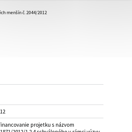
ých menšín č. 2044/2012
012
financovanie projetku s názvom
1871/2012/1.2.4 schváleného v rámci výzvy