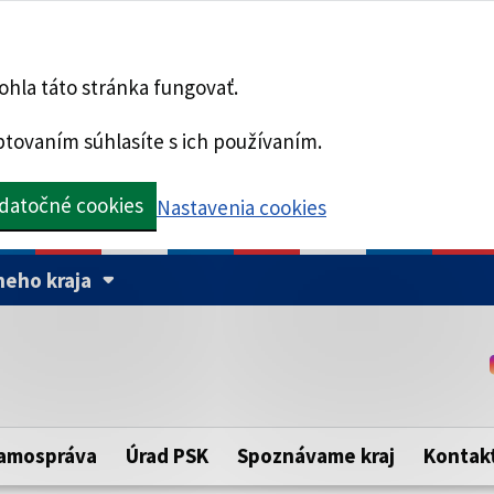
hla táto stránka fungovať.
tovaním súhlasíte s ich používaním.
datočné cookies
Nastavenia cookies
eho kraja
Táto stránka je zabezpe
Buďte pozorní a vždy sa ui
ého samosprávneho kraja.
zabezpečenú webovú strá
https:// pred názvom dom
amospráva
Úrad PSK
Spoznávame kraj
Kontak