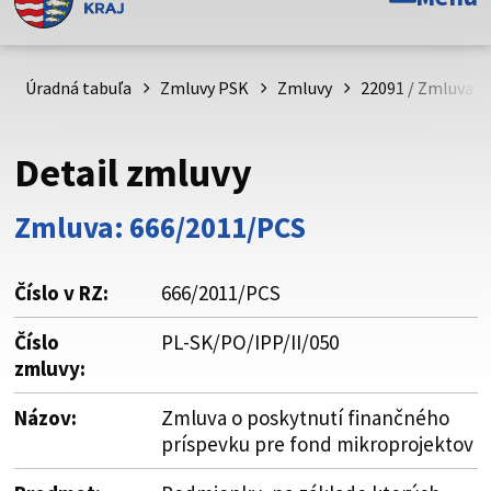
Toto je oficiálna webová stránka Prešovského
samosprávneho kraja. Oficiálne stránky využívajú doménu
psk.sk.
Úradná tabuľa
Zmluvy PSK
Zmluvy
22091 / Zmluva o
Táto stránka je zabezpečená
Detail zmluvy
Buďte pozorní a vždy sa uistite, že zdieľate informácie iba
cez zabezpečenú webovú stránku. Zabezpečená stránka
Zmluva: 666/2011/PCS
vždy začína https:// pred názvom domény webového sídla.
Číslo v RZ:
666/2011/PCS
Číslo
PL-SK/PO/IPP/II/050
zmluvy:
Názov:
Zmluva o poskytnutí finančného
príspevku pre fond mikroprojektov