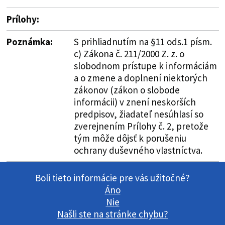
Prílohy:
Poznámka:
S prihliadnutím na §11 ods.1 písm.
c) Zákona č. 211/2000 Z. z. o
slobodnom prístupe k informáciám
a o zmene a doplnení niektorých
zákonov (zákon o slobode
informácii) v znení neskorších
predpisov, žiadateľ nesúhlasí so
zverejnením Prílohy č. 2, pretože
tým môže dôjsť k porušeniu
ochrany duševného vlastníctva.
Boli tieto informácie pre vás užitočné?
Áno
Nie
Našli ste na stránke chybu?