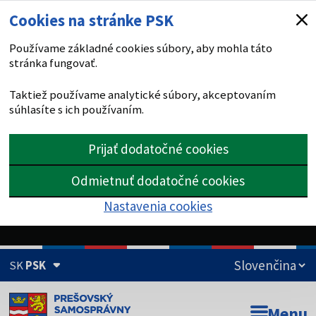
Cookies na stránke PSK
Používame základné cookies súbory, aby mohla táto
stránka fungovať.
Taktiež používame analytické súbory, akceptovaním
súhlasíte s ich používaním.
Prijať dodatočné cookies
Odmietnuť dodatočné cookies
Nastavenia cookies
SK
PSK
Doména psk.sk je oficiálna
Menu