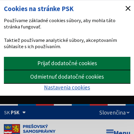
Cookies na stránke PSK
Používame základné cookies súbory, aby mohla táto
stránka fungovať.
Taktiež používame analytické súbory, akceptovaním
súhlasíte s ich používaním.
Prijať dodatočné cookies
Odmietnuť dodatočné cookies
Nastavenia cookies
SK
PSK
Doména psk.sk je oficiálna
Menu