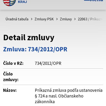
Toto je oficiálna webová stránka Prešovského
samosprávneho kraja. Oficiálne stránky využívajú doménu
psk.sk.
Úradná tabuľa
Zmluvy PSK
Zmluvy
22063 / Príkazná
Táto stránka je zabezpečená
Detail zmluvy
Buďte pozorní a vždy sa uistite, že zdieľate informácie iba
cez zabezpečenú webovú stránku. Zabezpečená stránka
Zmluva: 734/2012/OPR
vždy začína https:// pred názvom domény webového sídla.
Číslo v RZ:
734/2012/OPR
Číslo
zmluvy:
Názov:
Príkazná zmluva podľa ustanovenia
§ 724 a nasl. Občianskeho
zákonníka