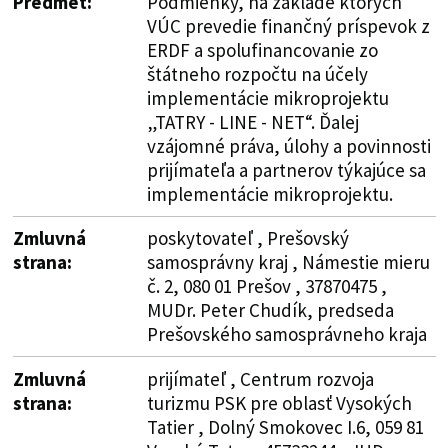
Predmet:
Podmienky, na základe ktorých
VÚC prevedie finančný príspevok z
ERDF a spolufinancovanie zo
štátneho rozpočtu na účely
implementácie mikroprojektu
„TATRY - LINE - NET“. Ďalej
vzájomné práva, úlohy a povinnosti
prijímateľa a partnerov týkajúce sa
implementácie mikroprojektu.
Zmluvná
poskytovateľ , Prešovský
strana:
samosprávny kraj , Námestie mieru
č. 2, 080 01 Prešov , 37870475 ,
MUDr. Peter Chudík, predseda
Prešovského samosprávneho kraja
Zmluvná
prijímateľ , Centrum rozvoja
strana:
turizmu PSK pre oblasť Vysokých
Tatier , Dolný Smokovec I.6, 059 81