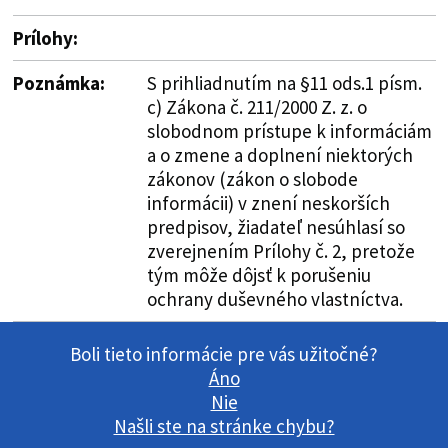
Prílohy:
Poznámka:
S prihliadnutím na §11 ods.1 písm.
c) Zákona č. 211/2000 Z. z. o
slobodnom prístupe k informáciám
a o zmene a doplnení niektorých
zákonov (zákon o slobode
informácii) v znení neskorších
predpisov, žiadateľ nesúhlasí so
zverejnením Prílohy č. 2, pretože
tým môže dôjsť k porušeniu
ochrany duševného vlastníctva.
Boli tieto informácie pre vás užitočné?
Áno
Nie
Našli ste na stránke chybu?