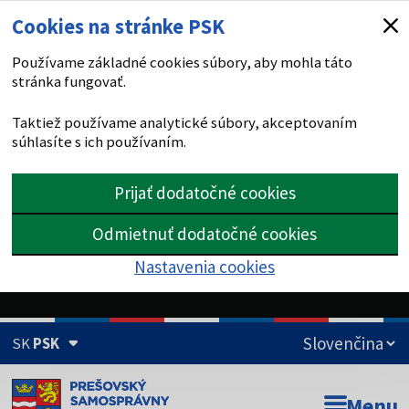
Cookies na stránke PSK
Používame základné cookies súbory, aby mohla táto
stránka fungovať.
Taktiež používame analytické súbory, akceptovaním
súhlasíte s ich používaním.
Prijať dodatočné cookies
Odmietnuť dodatočné cookies
Nastavenia cookies
SK
PSK
Doména psk.sk je oficiálna
Menu