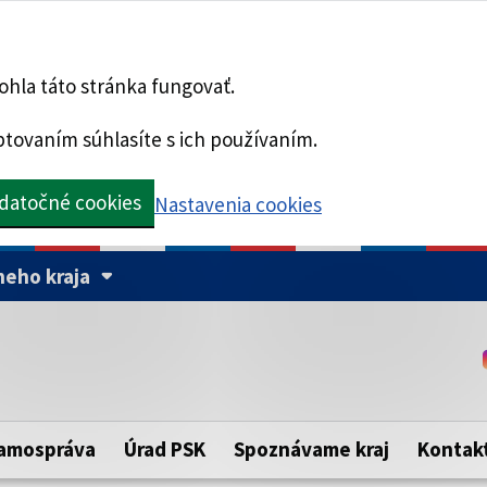
hla táto stránka fungovať.
tovaním súhlasíte s ich používaním.
datočné cookies
Nastavenia cookies
eho kraja
Táto stránka je zabezpe
Buďte pozorní a vždy sa ui
ého samosprávneho kraja.
zabezpečenú webovú strá
https:// pred názvom dom
amospráva
Úrad PSK
Spoznávame kraj
Kontak