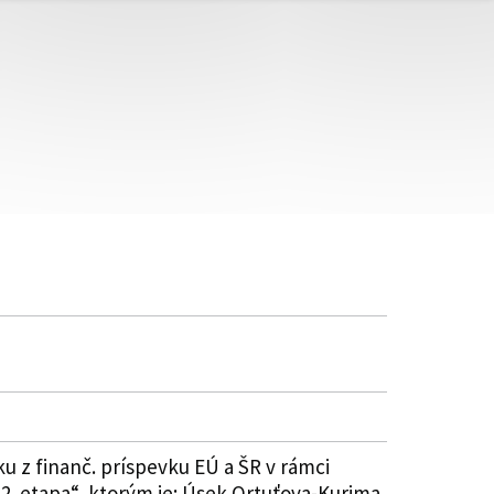
 z finanč. príspevku EÚ a ŠR v rámci
ov 2. etapa“, ktorým je: Úsek Ortuťova-Kurima