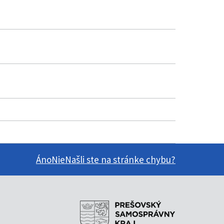
Áno
Nie
Našli ste na stránke chybu?