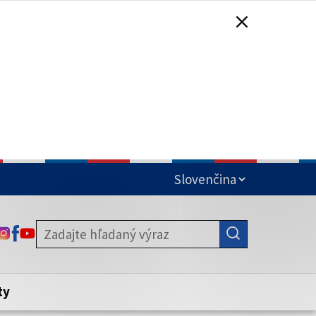
čená
ODKAZ SA OTVORÍ NA NOVEJ KARTE
ODKAZ SA OTVORÍ NA NOVEJ KARTE
ODKAZ SA OTVORÍ NA NOVEJ KARTE
stite, že zdieľate informácie iba cez
nku. Zabezpečená stránka vždy začína
ény webového sídla.
ty