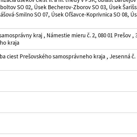
aboltov SO 02, Úsek Becherov-Zborov SO 03, Úsek Šarišs
lášová-Smilno SO 07, Úsek Oľšavce-Koprivnica SO 08, Ú
samosprávny kraj , Námestie mieru č. 2, 080 01 Prešov ,
o kraja
ba ciest Prešovského samosprávneho kraja , Jesenná č. 14