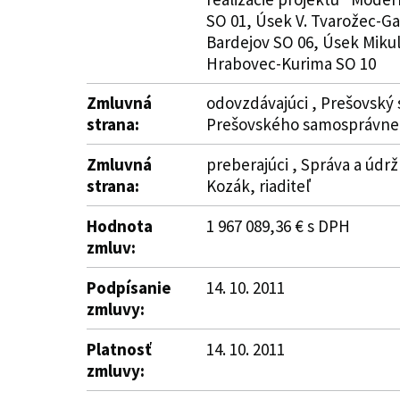
SO 01, Úsek V. Tvarožec-G
Bardejov SO 06, Úsek Miku
Hrabovec-Kurima SO 10
Zmluvná
odovzdávajúci , Prešovský 
strana:
Prešovského samosprávneh
Zmluvná
preberajúci , Správa a údrž
strana:
Kozák, riaditeľ
Hodnota
1 967 089,36 € s DPH
zmluv:
Podpísanie
14. 10. 2011
zmluvy:
Platnosť
14. 10. 2011
zmluvy: