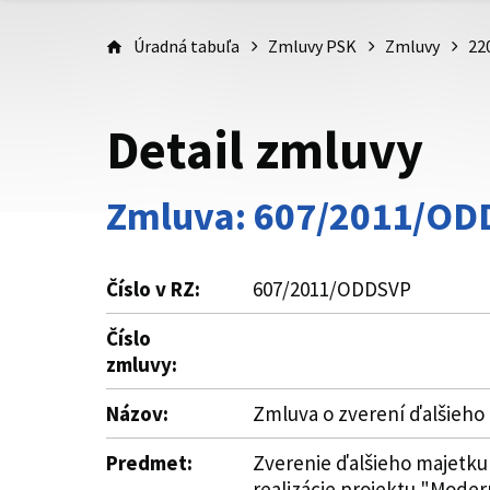
Úradná tabuľa
Zmluvy PSK
Zmluvy
22
Detail zmluvy
Zmluva: 607/2011/O
Číslo v RZ:
607/2011/ODDSVP
Číslo
zmluvy:
Názov:
Zmluva o zverení ďalšieho
Predmet:
Zverenie ďalšieho majetku
realizácie projektu "Modern