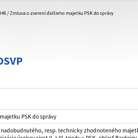
046 / Zmluva o zverení ďalšieho majetku PSK do správy
DDSVP
 majetku PSK do správy
 nadobudnutého, resp. technicky zhodnoteného majetku
izácia úsekov ciest II. a III. triedy v PSK, oblasť Bardej