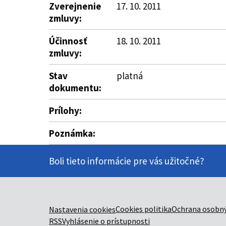
Zverejnenie
17. 10. 2011
zmluvy:
Účinnosť
18. 10. 2011
zmluvy:
Stav
platná
dokumentu:
Prílohy:
Poznámka:
Boli tieto informácie pre vás užitočné?
Cookies politika
Ochrana osobný
Nastavenia cookies
RSS
Vyhlásenie o prístupnosti