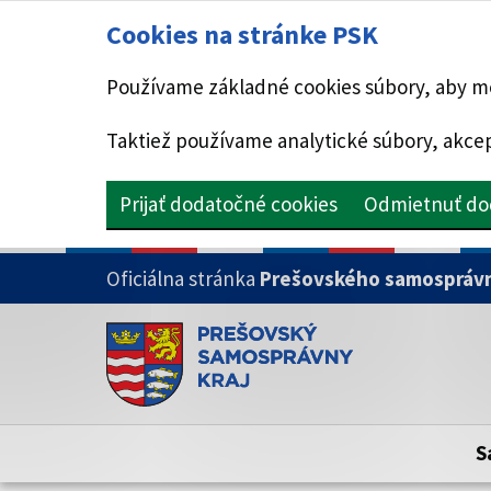
Cookies na stránke PSK
Používame základné cookies súbory, aby mo
Taktiež používame analytické súbory, akcep
Prijať dodatočné cookies
Odmietnuť do
PRESKOČIŤ NA HLAVNÝ OBSAH
Oficiálna stránka
Prešovského samosprávn
Doména psk.sk je oficiálna
Toto je oficiálna webová stránka Prešovsk
Oficiálne stránky využívajú doménu psk.sk.
S