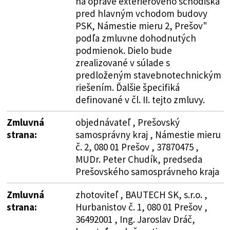
na oprave exteriérového schodiska
pred hlavným vchodom budovy
PSK, Námestie mieru 2, Prešov"
podľa zmluvne dohodnutých
podmienok. Dielo bude
zrealizované v súlade s
predloženým stavebnotechnickým
riešením. Ďalšie špecifiká
definované v čl. II. tejto zmluvy.
Zmluvná
objednávateľ , Prešovský
strana:
samosprávny kraj , Námestie mieru
č. 2, 080 01 Prešov , 37870475 ,
MUDr. Peter Chudík, predseda
Prešovského samosprávneho kraja
Zmluvná
zhotoviteľ , BAUTECH SK, s.r.o. ,
strana:
Hurbanistov č. 1, 080 01 Prešov ,
36492001 , Ing. Jaroslav Dráč,