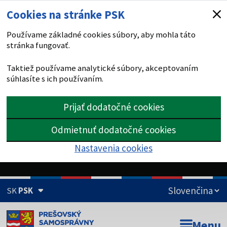
Cookies na stránke PSK
Používame základné cookies súbory, aby mohla táto
stránka fungovať.
Taktiež používame analytické súbory, akceptovaním
súhlasíte s ich používaním.
Prijať dodatočné cookies
Odmietnuť dodatočné cookies
Nastavenia cookies
SK
PSK
Doména psk.sk je oficiálna
Menu