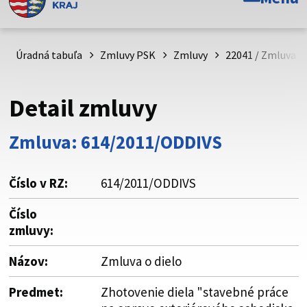
Toto je oficiálna webová stránka Prešovského
samosprávneho kraja. Oficiálne stránky využívajú doménu
psk.sk.
Úradná tabuľa
Zmluvy PSK
Zmluvy
22041 / Zmluva o 
Táto stránka je zabezpečená
Detail zmluvy
Buďte pozorní a vždy sa uistite, že zdieľate informácie iba
cez zabezpečenú webovú stránku. Zabezpečená stránka
Zmluva: 614/2011/ODDIVS
vždy začína https:// pred názvom domény webového sídla.
Číslo v RZ:
614/2011/ODDIVS
Číslo
zmluvy:
Názov:
Zmluva o dielo
Predmet:
Zhotovenie diela "stavebné práce