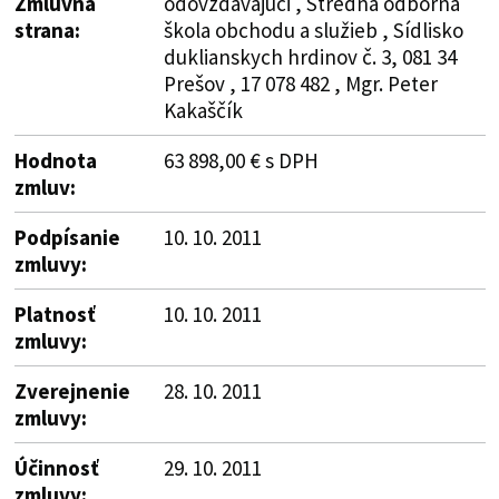
Zmluvná
odovzdávajúci , Stredná odborná
strana:
škola obchodu a služieb , Sídlisko
duklianskych hrdinov č. 3, 081 34
Prešov , 17 078 482 , Mgr. Peter
Kakaščík
Hodnota
63 898,00 € s DPH
zmluv:
Podpísanie
10. 10. 2011
zmluvy:
Platnosť
10. 10. 2011
zmluvy:
Zverejnenie
28. 10. 2011
zmluvy:
Účinnosť
29. 10. 2011
zmluvy: