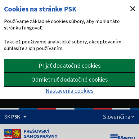
Cookies na stránke PSK
Používame základné cookies súbory, aby mohla táto
stránka fungovať.
Taktiež používame analytické súbory, akceptovaním
súhlasíte s ich používaním.
Prijať dodatočné cookies
Odmietnuť dodatočné cookies
Nastavenia cookies
SK
PSK
Doména psk.sk je oficiálna
Menu