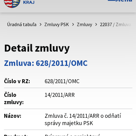
Toto je oficiálna webová stránka Prešovského
samosprávneho kraja. Oficiálne stránky využívajú doménu
psk.sk.
Úradná tabuľa
Zmluvy PSK
Zmluvy
22037 / Zmluva č
Táto stránka je zabezpečená
Detail zmluvy
Buďte pozorní a vždy sa uistite, že zdieľate informácie iba
cez zabezpečenú webovú stránku. Zabezpečená stránka
Zmluva: 628/2011/OMC
vždy začína https:// pred názvom domény webového sídla.
Číslo v RZ:
628/2011/OMC
Číslo
14/2011/ARR
zmluvy:
Názov:
Zmluva č. 14/2011/ARR o odňatí
správy majetku PSK