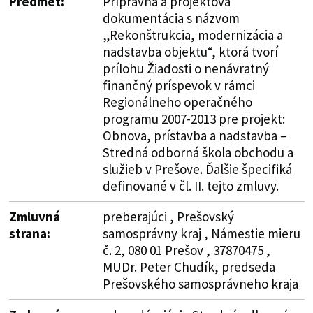
Predmet:
Prípravná a projektová
dokumentácia s názvom
„Rekonštrukcia, modernizácia a
nadstavba objektu“, ktorá tvorí
prílohu Žiadosti o nenávratný
finančný príspevok v rámci
Regionálneho operačného
programu 2007-2013 pre projekt:
Obnova, prístavba a nadstavba –
Stredná odborná škola obchodu a
služieb v Prešove. Ďalšie špecifiká
definované v čl. II. tejto zmluvy.
Zmluvná
preberajúci , Prešovský
strana:
samosprávny kraj , Námestie mieru
č. 2, 080 01 Prešov , 37870475 ,
MUDr. Peter Chudík, predseda
Prešovského samosprávneho kraja