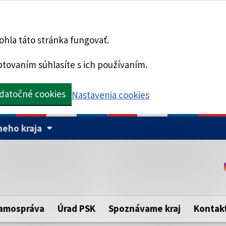
hla táto stránka fungovať.
tovaním súhlasíte s ich používaním.
datočné cookies
Nastavenia cookies
eho kraja
Táto stránka je zabezpe
Buďte pozorní a vždy sa ui
ého samosprávneho kraja.
zabezpečenú webovú strá
https:// pred názvom dom
amospráva
Úrad PSK
Spoznávame kraj
Kontak