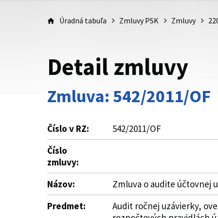
Úradná tabuľa
Zmluvy PSK
Zmluvy
22
Detail zmluvy
Zmluva: 542/2011/OF
Číslo v RZ:
542/2011/OF
Číslo
zmluvy:
Názov:
Zmluva o audite účtovnej u
Predmet:
Audit ročnej uzávierky, ov
rozpočtových pravidlách ú