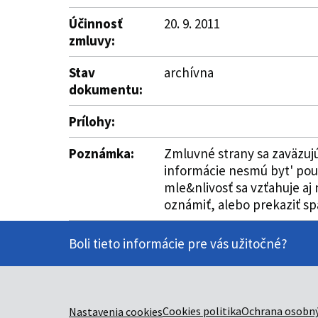
Účinnosť
20. 9. 2011
zmluvy:
Stav
archívna
dokumentu:
Prílohy:
Poznámka:
Zmluvné strany sa zaväzujú
informácie nesmú byt' pou
mle&nlivosť sa vzťahuje aj
oznámiť, alebo prekaziť sp
Boli tieto informácie pre vás užitočné?
Cookies politika
Ochrana osobný
Nastavenia cookies