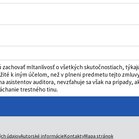
 zachovať mltanlivosť o všetkých skutočnostiach, týkaj
žité k iným účelom, než v plneni predmetu tejto zmluvy
 na asistentov auditora, nevzťahuje sa však na pripady,
áchanie trestného tinu.
ch údajov
Autorské informácie
Kontakty
Mapa stránok