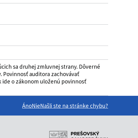
úcich sa druhej zmluvnej strany. Dôverné
. Povinnosť auditora zachovávať
 ak ide o zákonom uloženú povinnosť
Áno
Nie
Našli ste na stránke chybu?