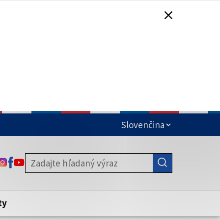
čená
ODKAZ SA OTVORÍ NA NOVEJ KARTE
ODKAZ SA OTVORÍ NA NOVEJ KARTE
ODKAZ SA OTVORÍ NA NOVEJ KARTE
stite, že zdieľate informácie iba cez
nku. Zabezpečená stránka vždy začína
ény webového sídla.
ty