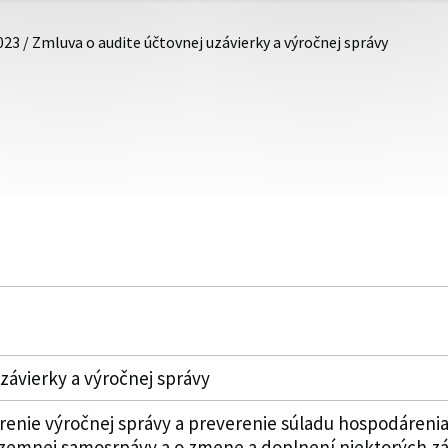
023 / Zmluva o audite účtovnej uzávierky a výročnej správy
závierky a výročnej správy
erenie výročnej správy a preverenie súladu hospodárenia
zemnej samosrpávy a o zmene a doplnení niektorých zák