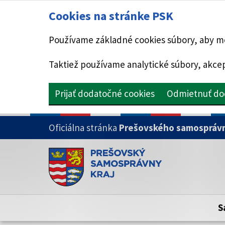
Cookies na stránke PSK
Používame základné cookies súbory, aby mo
Taktiež používame analytické súbory, akcep
Prijať dodatočné cookies
Odmietnuť do
PRESKOČIŤ NA HLAVNÝ OBSAH
Oficiálna stránka
Prešovského samosprávn
Doména psk.sk je oficiálna
Toto je oficiálna webová stránka Prešovsk
Oficiálne stránky využívajú doménu psk.sk.
S