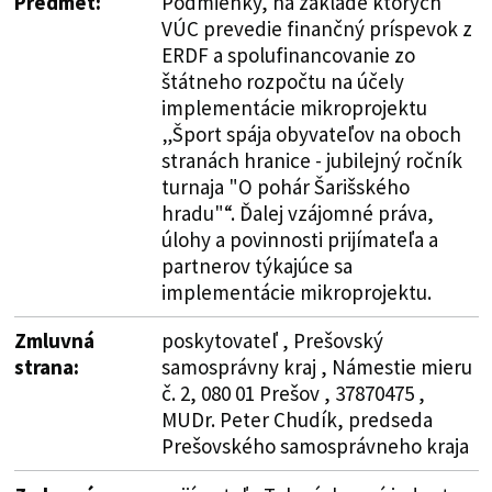
Predmet:
Podmienky, na základe ktorých
VÚC prevedie finančný príspevok z
ERDF a spolufinancovanie zo
štátneho rozpočtu na účely
implementácie mikroprojektu
„Šport spája obyvateľov na oboch
stranách hranice - jubilejný ročník
turnaja "O pohár Šarišského
hradu"“. Ďalej vzájomné práva,
úlohy a povinnosti prijímateľa a
partnerov týkajúce sa
implementácie mikroprojektu.
Zmluvná
poskytovateľ , Prešovský
strana:
samosprávny kraj , Námestie mieru
č. 2, 080 01 Prešov , 37870475 ,
MUDr. Peter Chudík, predseda
Prešovského samosprávneho kraja