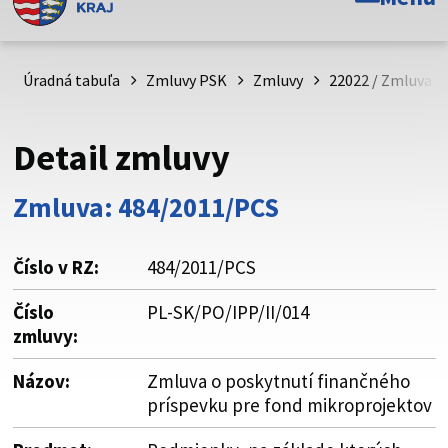
Toto je oficiálna webová stránka Prešovského
samosprávneho kraja. Oficiálne stránky využívajú doménu
psk.sk.
Úradná tabuľa
Zmluvy PSK
Zmluvy
22022 / Zmluva o
Táto stránka je zabezpečená
Detail zmluvy
Buďte pozorní a vždy sa uistite, že zdieľate informácie iba
cez zabezpečenú webovú stránku. Zabezpečená stránka
Zmluva: 484/2011/PCS
vždy začína https:// pred názvom domény webového sídla.
Číslo v RZ:
484/2011/PCS
Číslo
PL-SK/PO/IPP/II/014
zmluvy:
Názov:
Zmluva o poskytnutí finančného
príspevku pre fond mikroprojektov