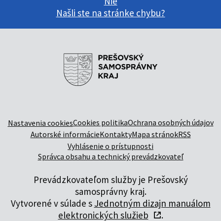
Nie
Našli ste na stránke chybu?
Cookies politika
Ochrana osobných údajov
Nastavenia cookies
Autorské informácie
Kontakty
Mapa stránok
RSS
Vyhlásenie o prístupnosti
Správca obsahu a technický prevádzkovateľ
Prevádzkovateľom služby je Prešovský
samosprávny kraj.
Vytvorené v súlade s
Jednotným dizajn manuálom
elektronických služieb
.