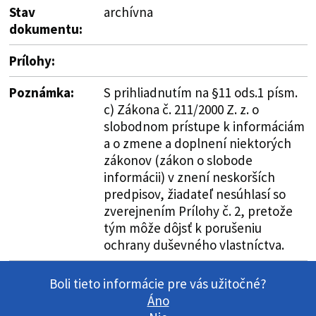
Stav
archívna
dokumentu:
Prílohy:
Poznámka:
S prihliadnutím na §11 ods.1 písm.
c) Zákona č. 211/2000 Z. z. o
slobodnom prístupe k informáciám
a o zmene a doplnení niektorých
zákonov (zákon o slobode
informácii) v znení neskorších
predpisov, žiadateľ nesúhlasí so
zverejnením Prílohy č. 2, pretože
tým môže dôjsť k porušeniu
ochrany duševného vlastníctva.
Boli tieto informácie pre vás užitočné?
Áno