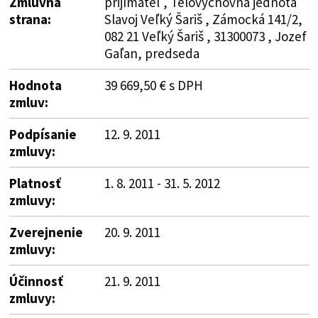
Zmluvná
prijímateľ , Telovýchovná jednota
strana:
Slavoj Veľký Šariš , Zámocká 141/2,
082 21 Veľký Šariš , 31300073 , Jozef
Gaľan, predseda
Hodnota
39 669,50 € s DPH
zmluv:
Podpísanie
12. 9. 2011
zmluvy:
Platnosť
1. 8. 2011 - 31. 5. 2012
zmluvy:
Zverejnenie
20. 9. 2011
zmluvy:
Účinnosť
21. 9. 2011
zmluvy: