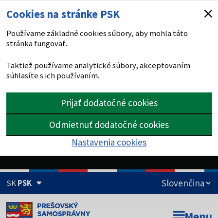
Cookies na stránke PSK
Používame základné cookies súbory, aby mohla táto
stránka fungovať.
Taktiež používame analytické súbory, akceptovaním
súhlasíte s ich používaním.
Prijať dodatočné cookies
Odmietnuť dodatočné cookies
Nastavenia cookies
SK
PSK
Doména psk.sk je oficiálna
Menu