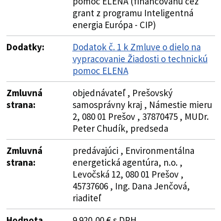
pomoc ELENA (financovanú cez
grant z programu Inteligentná
energia Európa - CIP)
Dodatky:
Dodatok č. 1 k Zmluve o dielo na
vypracovanie Žiadosti o technickú
pomoc ELENA
Zmluvná
objednávateľ , Prešovský
strana:
samosprávny kraj , Námestie mieru
2, 080 01 Prešov , 37870475 , MUDr.
Peter Chudík, predseda
Zmluvná
predávajúci , Environmentálna
strana:
energetická agentúra, n.o. ,
Levočská 12, 080 01 Prešov ,
45737606 , Ing. Dana Jenčová,
riaditeľ
Hodnota
9 920,00 € s DPH