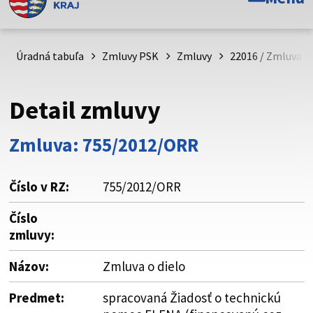
Toto je oficiálna webová stránka Prešovského
samosprávneho kraja. Oficiálne stránky využívajú doménu
psk.sk.
Úradná tabuľa
Zmluvy PSK
Zmluvy
22016 / Zmluva o 
Táto stránka je zabezpečená
Detail zmluvy
Buďte pozorní a vždy sa uistite, že zdieľate informácie iba
cez zabezpečenú webovú stránku. Zabezpečená stránka
Zmluva: 755/2012/ORR
vždy začína https:// pred názvom domény webového sídla.
Číslo v RZ:
755/2012/ORR
Číslo
zmluvy:
Názov:
Zmluva o dielo
Predmet:
spracovaná Žiadosť o technickú