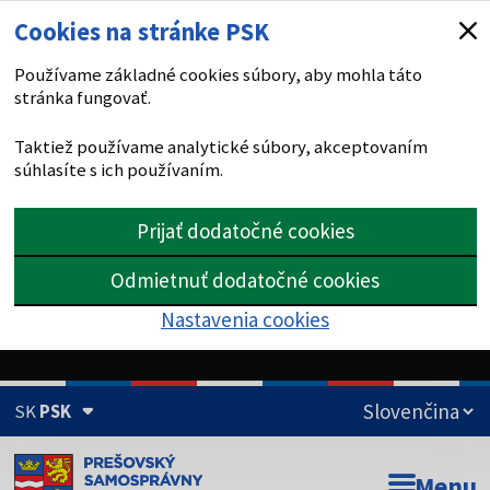
Cookies na stránke PSK
Používame základné cookies súbory, aby mohla táto
stránka fungovať.
Taktiež používame analytické súbory, akceptovaním
súhlasíte s ich používaním.
Prijať dodatočné cookies
Odmietnuť dodatočné cookies
Nastavenia cookies
SK
PSK
Doména psk.sk je oficiálna
Menu