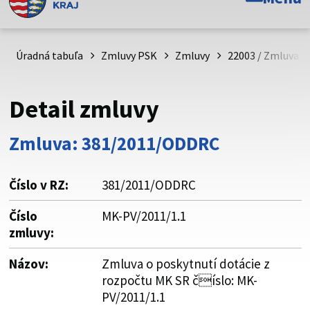
Toto je oficiálna webová stránka Prešovského
samosprávneho kraja. Oficiálne stránky využívajú doménu
psk.sk.
Úradná tabuľa
Zmluvy PSK
Zmluvy
22003 / Zmluva o
Táto stránka je zabezpečená
Detail zmluvy
Buďte pozorní a vždy sa uistite, že zdieľate informácie iba
cez zabezpečenú webovú stránku. Zabezpečená stránka
Zmluva: 381/2011/ODDRC
vždy začína https:// pred názvom domény webového sídla.
Číslo v RZ:
381/2011/ODDRC
Číslo
MK-PV/2011/1.1
zmluvy:
Názov:
Zmluva o poskytnutí dotácie z
rozpočtu MK SR číslo: MK-
PV/2011/1.1