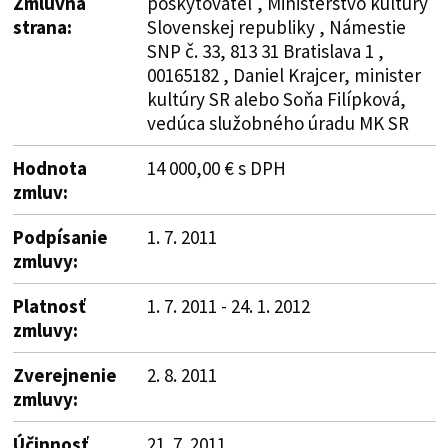
Zmluvná
poskytovateľ , Ministerstvo kultúry
strana:
Slovenskej republiky , Námestie
SNP č. 33, 813 31 Bratislava 1 ,
00165182 , Daniel Krajcer, minister
kultúry SR alebo Soňa Filípková,
vedúca služobného úradu MK SR
Hodnota
14 000,00 € s DPH
zmluv:
Podpísanie
1. 7. 2011
zmluvy:
Platnosť
1. 7. 2011 - 24. 1. 2012
zmluvy:
Zverejnenie
2. 8. 2011
zmluvy:
Účinnosť
21. 7. 2011