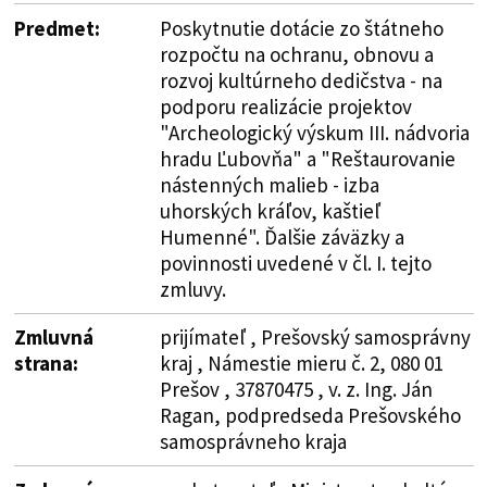
Predmet:
Poskytnutie dotácie zo štátneho
rozpočtu na ochranu, obnovu a
rozvoj kultúrneho dedičstva - na
podporu realizácie projektov
"Archeologický výskum III. nádvoria
hradu Ľubovňa" a "Reštaurovanie
nástenných malieb - izba
uhorských kráľov, kaštieľ
Humenné". Ďalšie záväzky a
povinnosti uvedené v čl. I. tejto
zmluvy.
Zmluvná
prijímateľ , Prešovský samosprávny
strana:
kraj , Námestie mieru č. 2, 080 01
Prešov , 37870475 , v. z. Ing. Ján
Ragan, podpredseda Prešovského
samosprávneho kraja