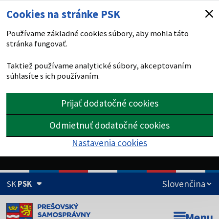
Cookies na stránke PSK
Používame základné cookies súbory, aby mohla táto
stránka fungovať.
Taktiež používame analytické súbory, akceptovaním
súhlasíte s ich používaním.
Prijať dodatočné cookies
Odmietnuť dodatočné cookies
Nastavenia cookies
SK
PSK
Doména psk.sk je oficiálna
Menu