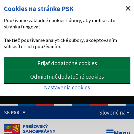
Cookies na stránke PSK
Používame základné cookies súbory, aby mohla táto
stránka fungovať.
Taktiež používame analytické súbory, akceptovaním
súhlasíte s ich používaním.
Prijať dodatočné cookies
Odmietnuť dodatočné cookies
Nastavenia cookies
SK
PSK
Doména psk.sk je oficiálna
Menu