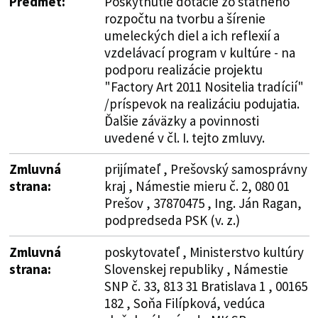
Predmet:
Poskytnutie dotácie zo štátneho
rozpočtu na tvorbu a šírenie
umeleckých diel a ich reflexií a
vzdelávací program v kultúre - na
podporu realizácie projektu
"Factory Art 2011 Nositelia tradícií"
/príspevok na realizáciu podujatia.
Ďalšie záväzky a povinnosti
uvedené v čl. I. tejto zmluvy.
Zmluvná
prijímateľ , Prešovský samosprávny
strana:
kraj , Námestie mieru č. 2, 080 01
Prešov , 37870475 , Ing. Ján Ragan,
podpredseda PSK (v. z.)
Zmluvná
poskytovateľ , Ministerstvo kultúry
strana:
Slovenskej republiky , Námestie
SNP č. 33, 813 31 Bratislava 1 , 00165
182 , Soňa Filípková, vedúca