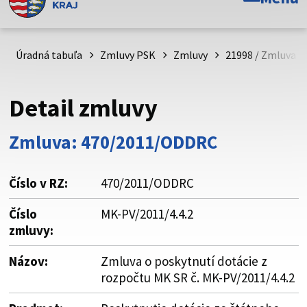
Toto je oficiálna webová stránka Prešovského
samosprávneho kraja. Oficiálne stránky využívajú doménu
psk.sk.
Úradná tabuľa
Zmluvy PSK
Zmluvy
21998 / Zmluva o 
Táto stránka je zabezpečená
Detail zmluvy
Buďte pozorní a vždy sa uistite, že zdieľate informácie iba
cez zabezpečenú webovú stránku. Zabezpečená stránka
Zmluva: 470/2011/ODDRC
vždy začína https:// pred názvom domény webového sídla.
Číslo v RZ:
470/2011/ODDRC
Číslo
MK-PV/2011/4.4.2
zmluvy:
Názov:
Zmluva o poskytnutí dotácie z
rozpočtu MK SR č. MK-PV/2011/4.4.2