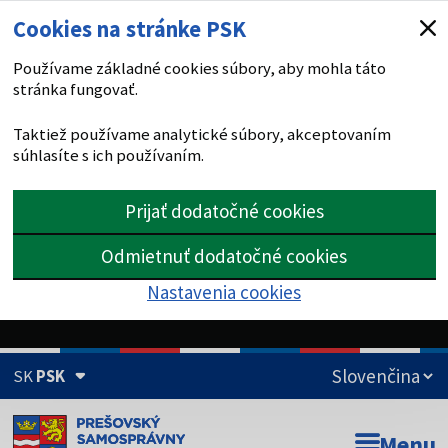
Cookies na stránke PSK
Používame základné cookies súbory, aby mohla táto
stránka fungovať.
Taktiež používame analytické súbory, akceptovaním
súhlasíte s ich používaním.
Prijať dodatočné cookies
Odmietnuť dodatočné cookies
Nastavenia cookies
SK
PSK
Doména psk.sk je oficiálna
Menu