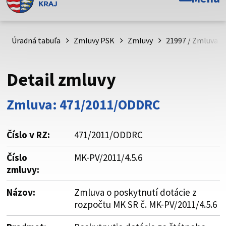
Toto je oficiálna webová stránka Prešovského
samosprávneho kraja. Oficiálne stránky využívajú doménu
psk.sk.
Úradná tabuľa
Zmluvy PSK
Zmluvy
21997 / Zmluva o 
Táto stránka je zabezpečená
Detail zmluvy
Buďte pozorní a vždy sa uistite, že zdieľate informácie iba
cez zabezpečenú webovú stránku. Zabezpečená stránka
Zmluva: 471/2011/ODDRC
vždy začína https:// pred názvom domény webového sídla.
Číslo v RZ:
471/2011/ODDRC
Číslo
MK-PV/2011/4.5.6
zmluvy:
Názov:
Zmluva o poskytnutí dotácie z
rozpočtu MK SR č. MK-PV/2011/4.5.6