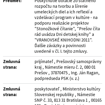
Predmet:
Poskytnutie dotácie zo štátneho
rozpočtu na tvorbu a šírenie
umeleckých diel a ich reflexií a
vzdelávací program v kultúre - na
podporu realizácie projektov
"Stonožkové čítanie", "Prešov číta
rád uvádza Dni detskej knihy" a
"VRANOVSKÉ KNIHODNI 2011".
Ďalšie záväzky a povinnosti
uvedené v čl. I. tejto zmluvy.
Zmluvná
prijímateľ , Prešovský samosprávny
strana:
kraj , Námestie mieru č. 2, 080 01
Prešov , 37870475 , Ing. Ján Ragan,
podpredseda PSK (v. z.)
Zmluvná
poskytovateľ , Ministerstvo kultúry
strana:
Slovenskej republiky , Námestie
SNP č. 33, 813 31 Bratislava 1 , 00165