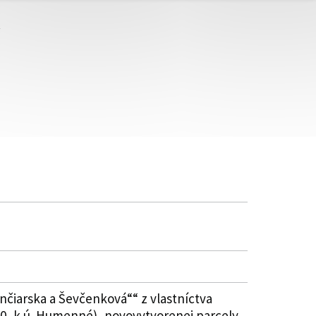
nčiarska a Ševčenková““ z vlastníctva
970, k.ú. Humenné), novovytvorenej parcely