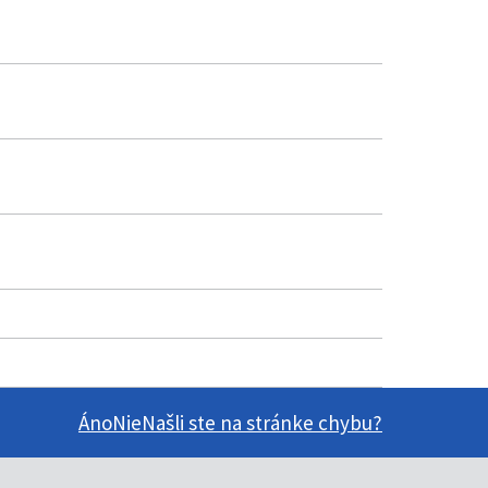
Áno
Nie
Našli ste na stránke chybu?