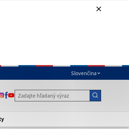
čená
ODKAZ SA OTVORÍ NA NOVEJ KARTE
ODKAZ SA OTVORÍ NA NOVEJ KARTE
ODKAZ SA OTVORÍ NA NOVEJ KARTE
stite, že zdieľate informácie iba cez
nku. Zabezpečená stránka vždy začína
ény webového sídla.
ty