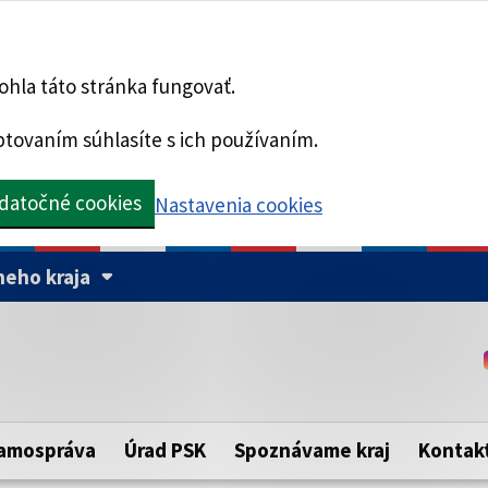
hla táto stránka fungovať.
tovaním súhlasíte s ich používaním.
datočné cookies
Nastavenia cookies
eho kraja
Táto stránka je zabezpe
Buďte pozorní a vždy sa ui
ého samosprávneho kraja.
zabezpečenú webovú strá
https:// pred názvom dom
amospráva
Úrad PSK
Spoznávame kraj
Kontak