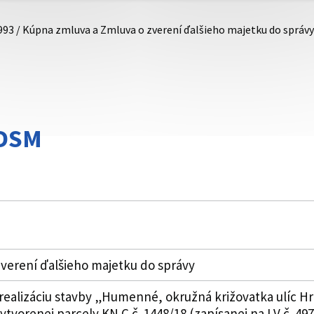
993 / Kúpna zmluva a Zmluva o zverení ďalšieho majetku do správy
DDSM
verení ďalšieho majetku do správy
ealizáciu stavby „Humenné, okružná križovatka ulíc Hr
ytvorenej parcely KN C č. 1448/18 (zapísanej na LV č. 4