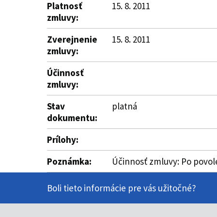
Platnosť
15. 8. 2011
zmluvy:
Zverejnenie
15. 8. 2011
zmluvy:
Účinnosť
zmluvy:
Stav
platná
dokumentu:
Prílohy:
Poznámka:
Účinnosť zmluvy: Po povole
Boli tieto informácie pre vás užitočné?