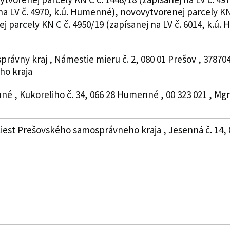
na LV č. 4970, k.ú. Humenné), novovytvorenej parcely KN C
arcely KN C č. 4950/19 (zapísanej na LV č. 6014, k.ú. Hu
právny kraj , Námestie mieru č. 2, 080 01 Prešov , 3787
o kraja
é , Kukoreliho č. 34, 066 28 Humenné , 00 323 021 , Mgr
iest Prešovského samosprávneho kraja , Jesenná č. 14, 0