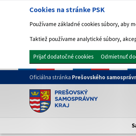
Cookies na stránke PSK
Používame základné cookies súbory, aby mo
Taktiež používame analytické súbory, akcep
Prijať dodatočné cookies
Odmietnuť do
PRESKOČIŤ NA HLAVNÝ OBSAH
Oficiálna stránka
Prešovského samosprávn
Doména psk.sk je oficiálna
Toto je oficiálna webová stránka Prešovsk
Oficiálne stránky využívajú doménu psk.sk.
S