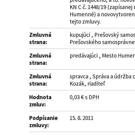
KN C č. 1448/19 (zapísanej 
Humenné) a novovytvorenej p
tejto zmluvy.
Zmluvná
kupujúci , Prešovský samos
strana:
Prešovského samosprávneh
Zmluvná
predávajúci , Mesto Humenn
strana:
Zmluvná
spravca , Správa a údržba c
strana:
Kozák, riaditeľ
Hodnota
0,03 € s DPH
zmluv:
Podpísanie
15. 8. 2011
zmluvy: