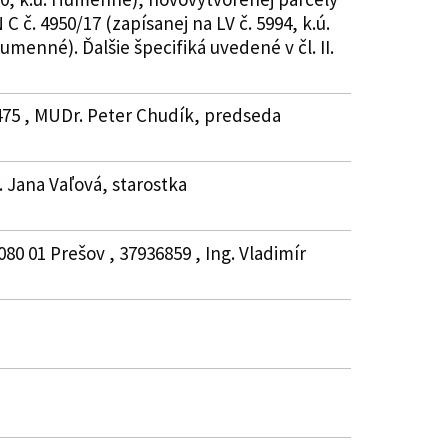
 č. 4950/17 (zapísanej na LV č. 5994, k.ú.
menné). Ďalšie špecifiká uvedené v čl. II.
0475 , MUDr. Peter Chudík, predseda
. Jana Vaľová, starostka
80 01 Prešov , 37936859 , Ing. Vladimír