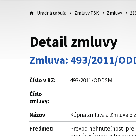
Úradná tabuľa
Zmluvy PSK
Zmluvy
21
Detail zmluvy
Zmluva: 493/2011/O
Číslo v RZ:
493/2011/ODDSM
Číslo
zmluvy:
Názov:
Kúpna zmluva a Zmluva o z
Predmet:
Prevod nehnuteľností pre r
predávajúceho, a to: novov