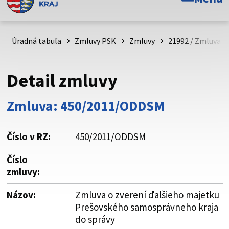
Toto je oficiálna webová stránka Prešovského
samosprávneho kraja. Oficiálne stránky využívajú doménu
psk.sk.
Úradná tabuľa
Zmluvy PSK
Zmluvy
21992 / Zmluva o
Táto stránka je zabezpečená
Detail zmluvy
Buďte pozorní a vždy sa uistite, že zdieľate informácie iba
cez zabezpečenú webovú stránku. Zabezpečená stránka
Zmluva: 450/2011/ODDSM
vždy začína https:// pred názvom domény webového sídla.
Číslo v RZ:
450/2011/ODDSM
Číslo
zmluvy:
Názov:
Zmluva o zverení ďalšieho majetku
Prešovského samosprávneho kraja
do správy