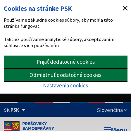
Cookies na stránke PSK
Používame základné cookies súbory, aby mohla táto
stránka fungovať.
Taktiež používame analytické súbory, akceptovaním
súhlasíte s ich používaním.
Prijať dodatočné cookies
Odmietnuť dodatočné cookies
Nastavenia cookies
SK
PSK
Doména psk.sk je oficiálna
Menu