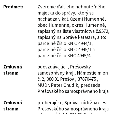
Predmet:
Zverenie ďalšieho nehnuteľného
majetku do správy, ktorý sa
nachádza v kat. území Humenné,
obec Humenné, okres Humenné,
zapísaný na liste vlastníctva č.9572,
zapísaný na Správe katastra, a to:
parcelné číslo KN C 4944/1,
parcelné číslo KN C 4945/1 a
parcelné číslo KNC 4945/4.
Zmluvná
odovzdávajúci , Prešovský
strana:
samosprávny kraj , Námestie mieru
č. 2, 080 01 Prešov , 37870475 ,
MUDr. Peter Chudík, predseda
Prešovského samosprávneho kraja
Zmluvná
preberajúci , Správa a údržba ciest
strana:
Prešovského samosprávneho kraja