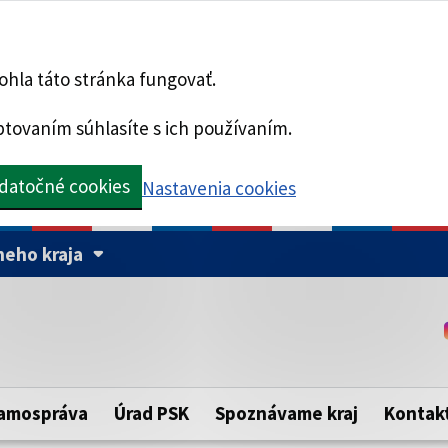
hla táto stránka fungovať.
tovaním súhlasíte s ich používaním.
datočné cookies
Nastavenia cookies
eho kraja
Táto stránka je zabezpe
Buďte pozorní a vždy sa ui
ého samosprávneho kraja.
zabezpečenú webovú strá
https:// pred názvom dom
amospráva
Úrad PSK
Spoznávame kraj
Kontak