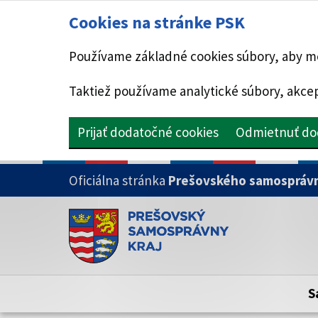
Cookies na stránke PSK
Používame základné cookies súbory, aby mo
Taktiež používame analytické súbory, akcep
Prijať dodatočné cookies
Odmietnuť do
PRESKOČIŤ NA HLAVNÝ OBSAH
Oficiálna stránka
Prešovského samosprávn
Doména psk.sk je oficiálna
Toto je oficiálna webová stránka Prešovsk
Oficiálne stránky využívajú doménu psk.sk.
S