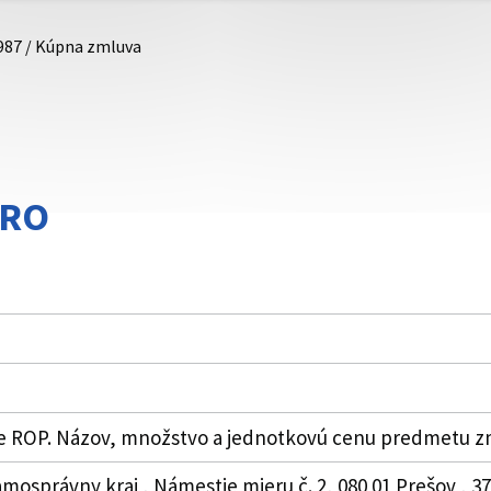
987 / Kúpna zmluva
/RO
e ROP. Názov, množstvo a jednotkovú cenu predmetu zml
amosprávny kraj , Námestie mieru č. 2, 080 01 Prešov , 