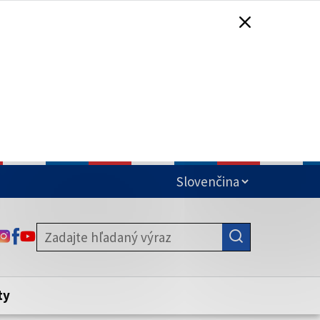
čená
ODKAZ SA OTVORÍ NA NOVEJ KARTE
ODKAZ SA OTVORÍ NA NOVEJ KARTE
ODKAZ SA OTVORÍ NA NOVEJ KARTE
stite, že zdieľate informácie iba cez
nku. Zabezpečená stránka vždy začína
ény webového sídla.
ty