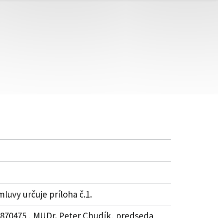
uvy určuje príloha č.1.
37870475 , MUDr. Peter Chudík, predseda