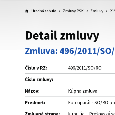
Úradná tabuľa
Zmluvy PSK
Zmluvy
21
Detail zmluvy
Zmluva: 496/2011/SO
Číslo v RZ:
496/2011/SO/RO
Číslo zmluvy:
Názov:
Kúpna zmluva
Predmet:
Fotoaparát - SO/RO pr
Zmluvná strana:
kupujúci , Prešovský s