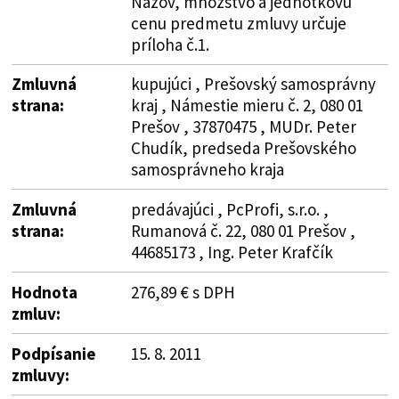
Názov, množstvo a jednotkovú
cenu predmetu zmluvy určuje
príloha č.1.
Zmluvná
kupujúci , Prešovský samosprávny
strana:
kraj , Námestie mieru č. 2, 080 01
Prešov , 37870475 , MUDr. Peter
Chudík, predseda Prešovského
samosprávneho kraja
Zmluvná
predávajúci , PcProfi, s.r.o. ,
strana:
Rumanová č. 22, 080 01 Prešov ,
44685173 , Ing. Peter Krafčík
Hodnota
276,89 € s DPH
zmluv:
Podpísanie
15. 8. 2011
zmluvy: