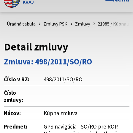
Toto je oficiálna webová stránka Prešovského
samosprávneho kraja. Oficiálne stránky využívajú doménu
psk.sk.
Úradná tabuľa
Zmluvy PSK
Zmluvy
21985 / Kúpna zm
Táto stránka je zabezpečená
Detail zmluvy
Buďte pozorní a vždy sa uistite, že zdieľate informácie iba
cez zabezpečenú webovú stránku. Zabezpečená stránka
Zmluva: 498/2011/SO/RO
vždy začína https:// pred názvom domény webového sídla.
Číslo v RZ:
498/2011/SO/RO
Číslo
zmluvy:
Názov:
Kúpna zmluva
Predmet:
GPS navigácia - SO/RO pre ROP.