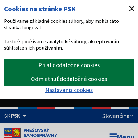
Cookies na stránke PSK
Používame základné cookies súbory, aby mohla táto
stránka fungovať.
Taktiež používame analytické súbory, akceptovaním
súhlasíte s ich používaním.
Prijať dodatočné cookies
Odmietnuť dodatočné cookies
Nastavenia cookies
SK
PSK
Doména psk.sk je oficiálna
Menu