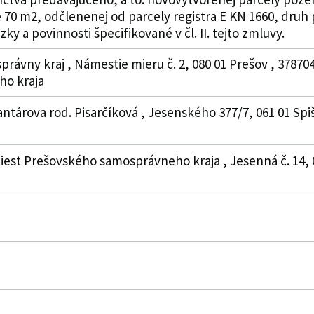
70 m2, odčlenenej od parcely registra E KN 1660, druh 
ky a povinnosti špecifikované v čl. II. tejto zmluvy.
právny kraj , Námestie mieru č. 2, 080 01 Prešov , 3787
o kraja
antárova rod. Pisarčíková , Jesenského 377/7, 061 01 Spi
iest Prešovského samosprávneho kraja , Jesenná č. 14, 0