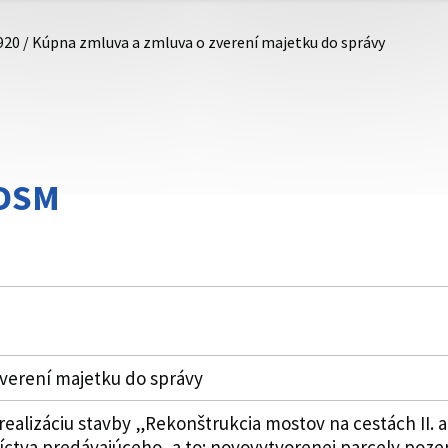
920 / Kúpna zmluva a zmluva o zverení majetku do správy
DDSM
verení majetku do správy
alizáciu stavby „Rekonštrukcia mostov na cestách II. a II
tníctva predávajúceho, a to: novovytvorenej parcely po