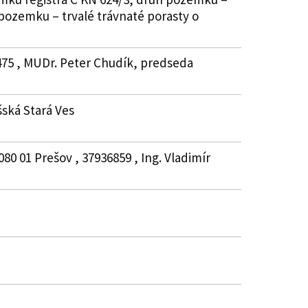
pozemku – trvalé trávnaté porasty o
0475 , MUDr. Peter Chudík, predseda
šská Stará Ves
80 01 Prešov , 37936859 , Ing. Vladimír