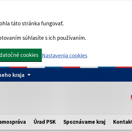
hla táto stránka fungovať.
tovaním súhlasíte s ich používaním.
datočné cookies
Nastavenia cookies
eho kraja
Táto stránka je zabezpe
Buďte pozorní a vždy sa ui
ého samosprávneho kraja.
zabezpečenú webovú strá
https:// pred názvom dom
amospráva
Úrad PSK
Spoznávame kraj
Kontak