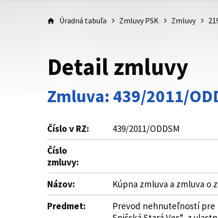
Úradná tabuľa
Zmluvy PSK
Zmluvy
21
Detail zmluvy
Zmluva: 439/2011/O
Číslo v RZ:
439/2011/ODDSM
Číslo
zmluvy:
Názov:
Kúpna zmluva a zmluva o z
Predmet:
Prevod nehnuteľností pre re
Spišská Stará Ves“, z vlas