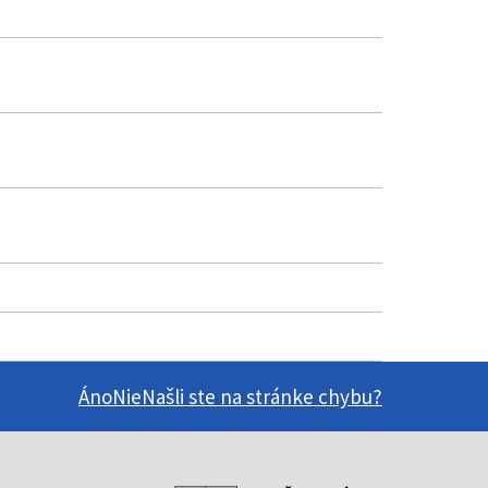
Áno
Nie
Našli ste na stránke chybu?