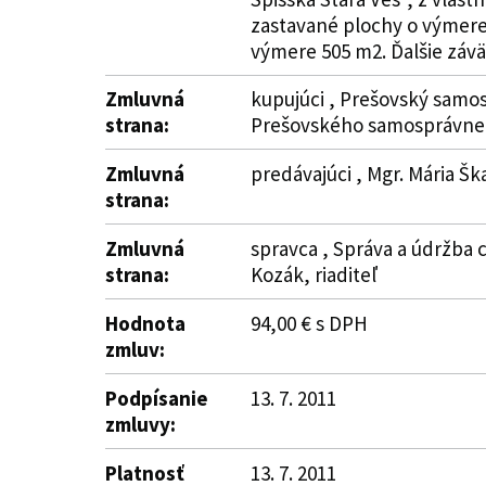
zastavané plochy o výmere 
výmere 505 m2. Ďalšie záväz
Zmluvná
kupujúci , Prešovský samos
strana:
Prešovského samosprávneh
Zmluvná
predávajúci , Mgr. Mária Šk
strana:
Zmluvná
spravca , Správa a údržba c
strana:
Kozák, riaditeľ
Hodnota
94,00 € s DPH
zmluv:
Podpísanie
13. 7. 2011
zmluvy:
Platnosť
13. 7. 2011