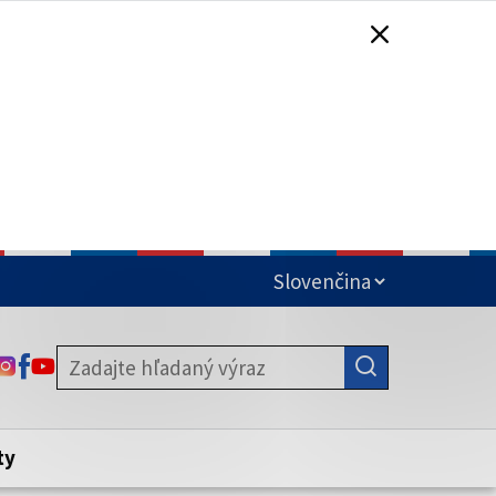
čená
ODKAZ SA OTVORÍ NA NOVEJ KARTE
ODKAZ SA OTVORÍ NA NOVEJ KARTE
ODKAZ SA OTVORÍ NA NOVEJ KARTE
stite, že zdieľate informácie iba cez
nku. Zabezpečená stránka vždy začína
ény webového sídla.
ty