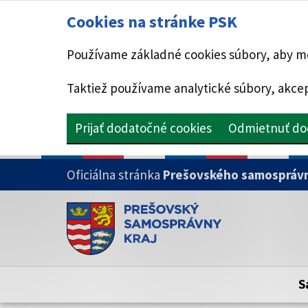
Cookies na stránke PSK
Používame základné cookies súbory, aby mo
Taktiež používame analytické súbory, akcep
Prijať dodatočné cookies
Odmietnuť do
PRESKOČIŤ NA HLAVNÝ OBSAH
Oficiálna stránka
Prešovského samosprávn
Doména psk.sk je oficiálna
Toto je oficiálna webová stránka Prešovsk
Oficiálne stránky využívajú doménu psk.sk.
S