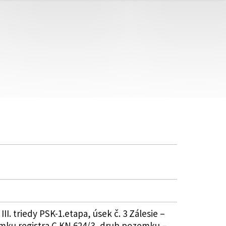
I. triedy PSK-1.etapa, úsek č. 3 Zálesie –
zemku registra C KN 624/3, druh pozemku –