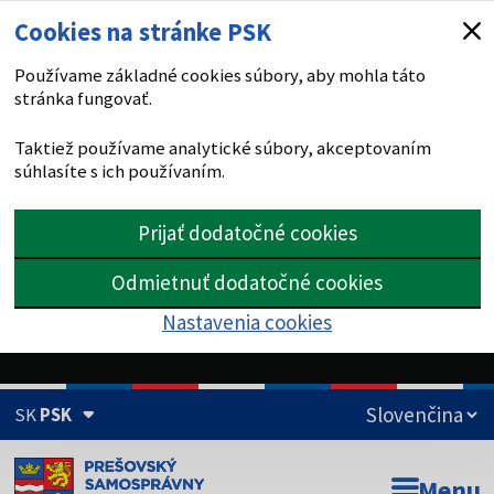
Cookies na stránke PSK
Používame základné cookies súbory, aby mohla táto
stránka fungovať.
Taktiež používame analytické súbory, akceptovaním
súhlasíte s ich používaním.
Prijať dodatočné cookies
Odmietnuť dodatočné cookies
Nastavenia cookies
SK
PSK
Doména psk.sk je oficiálna
Menu