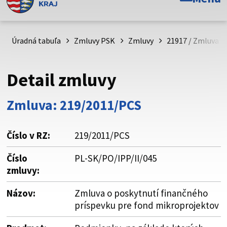
Toto je oficiálna webová stránka Prešovského
samosprávneho kraja. Oficiálne stránky využívajú doménu
psk.sk.
Úradná tabuľa
Zmluvy PSK
Zmluvy
21917 / Zmluva o
Táto stránka je zabezpečená
Detail zmluvy
Buďte pozorní a vždy sa uistite, že zdieľate informácie iba
cez zabezpečenú webovú stránku. Zabezpečená stránka
Zmluva: 219/2011/PCS
vždy začína https:// pred názvom domény webového sídla.
Číslo v RZ:
219/2011/PCS
Číslo
PL-SK/PO/IPP/II/045
zmluvy:
Názov:
Zmluva o poskytnutí finančného
príspevku pre fond mikroprojektov