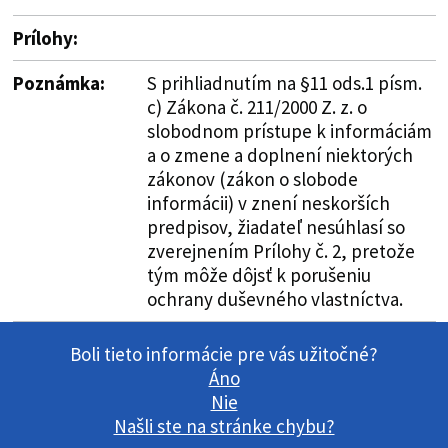
Prílohy:
Poznámka:
S prihliadnutím na §11 ods.1 písm.
c) Zákona č. 211/2000 Z. z. o
slobodnom prístupe k informáciám
a o zmene a doplnení niektorých
zákonov (zákon o slobode
informácii) v znení neskorších
predpisov, žiadateľ nesúhlasí so
zverejnením Prílohy č. 2, pretože
tým môže dôjsť k porušeniu
ochrany duševného vlastníctva.
Boli tieto informácie pre vás užitočné?
Áno
Nie
Našli ste na stránke chybu?