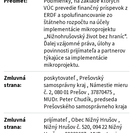
Predmet:
Podmienky, na základe ktorých
VÚC prevedie finančný príspevok z
ERDF a spolufinancovanie zo
štátneho rozpočtu na účely
implementácie mikroprojektu
„Nižnohrušovský život bez hraníc“.
Ďalej vzájomné práva, úlohy a
povinnosti prijímateľa a partnerov
týkajúce sa implementácie
mikroprojektu.
Zmluvná
poskytovateľ , Prešovský
strana:
samosprávny kraj , Námestie mieru
č. 2, 080 01 Prešov , 37870475 ,
MUDr. Peter Chudík, predseda
Prešovského samosprávneho kraja
Zmluvná
prijímateľ , Obec Nižný Hrušov ,
strana:
Nižný Hrušov č. 520, 094 22 Nižný