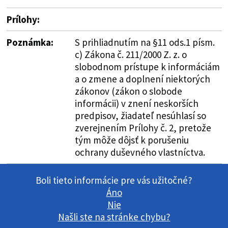
Prílohy:
Poznámka:
S prihliadnutím na §11 ods.1 písm.
c) Zákona č. 211/2000 Z. z. o
slobodnom prístupe k informáciám
a o zmene a doplnení niektorých
zákonov (zákon o slobode
informácii) v znení neskorších
predpisov, žiadateľ nesúhlasí so
zverejnením Prílohy č. 2, pretože
tým môže dôjsť k porušeniu
ochrany duševného vlastníctva.
Boli tieto informácie pre vás užitočné?
Áno
Nie
Našli ste na stránke chybu?