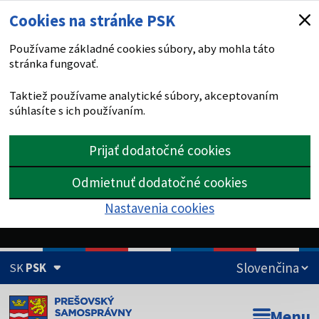
Cookies na stránke PSK
Používame základné cookies súbory, aby mohla táto
stránka fungovať.
Taktiež používame analytické súbory, akceptovaním
súhlasíte s ich používaním.
Prijať dodatočné cookies
Odmietnuť dodatočné cookies
Nastavenia cookies
SK
PSK
Doména psk.sk je oficiálna
Menu