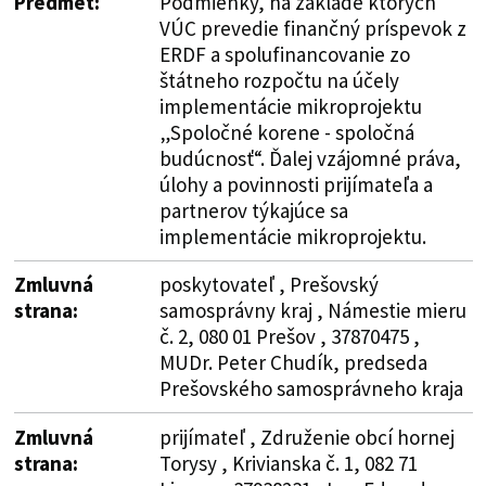
Predmet:
Podmienky, na základe ktorých
VÚC prevedie finančný príspevok z
ERDF a spolufinancovanie zo
štátneho rozpočtu na účely
implementácie mikroprojektu
„Spoločné korene - spoločná
budúcnosť“. Ďalej vzájomné práva,
úlohy a povinnosti prijímateľa a
partnerov týkajúce sa
implementácie mikroprojektu.
Zmluvná
poskytovateľ , Prešovský
strana:
samosprávny kraj , Námestie mieru
č. 2, 080 01 Prešov , 37870475 ,
MUDr. Peter Chudík, predseda
Prešovského samosprávneho kraja
Zmluvná
prijímateľ , Združenie obcí hornej
strana:
Torysy , Krivianska č. 1, 082 71