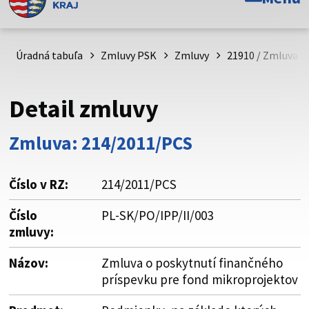
Toto je oficiálna webová stránka Prešovského
samosprávneho kraja. Oficiálne stránky využívajú doménu
psk.sk.
Úradná tabuľa
Zmluvy PSK
Zmluvy
21910 / Zmluva o
Táto stránka je zabezpečená
Detail zmluvy
Buďte pozorní a vždy sa uistite, že zdieľate informácie iba
cez zabezpečenú webovú stránku. Zabezpečená stránka
Zmluva: 214/2011/PCS
vždy začína https:// pred názvom domény webového sídla.
Číslo v RZ:
214/2011/PCS
Číslo
PL-SK/PO/IPP/II/003
zmluvy:
Názov:
Zmluva o poskytnutí finančného
príspevku pre fond mikroprojektov