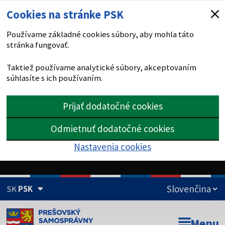
Cookies na stránke PSK
Používame základné cookies súbory, aby mohla táto
stránka fungovať.
Taktiež používame analytické súbory, akceptovaním
súhlasíte s ich používaním.
Prijať dodatočné cookies
Odmietnuť dodatočné cookies
Nastavenia cookies
SK
PSK
Doména psk.sk je oficiálna
Menu