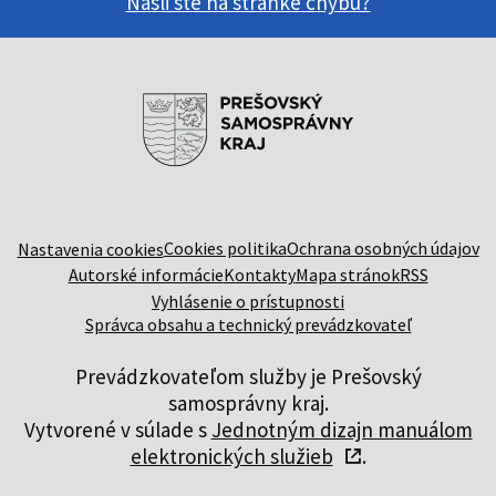
Našli ste na stránke chybu?
Cookies politika
Ochrana osobných údajov
Nastavenia cookies
Autorské informácie
Kontakty
Mapa stránok
RSS
Vyhlásenie o prístupnosti
Správca obsahu a technický prevádzkovateľ
Prevádzkovateľom služby je Prešovský
samosprávny kraj.
Vytvorené v súlade s
Jednotným dizajn manuálom
elektronických služieb
.