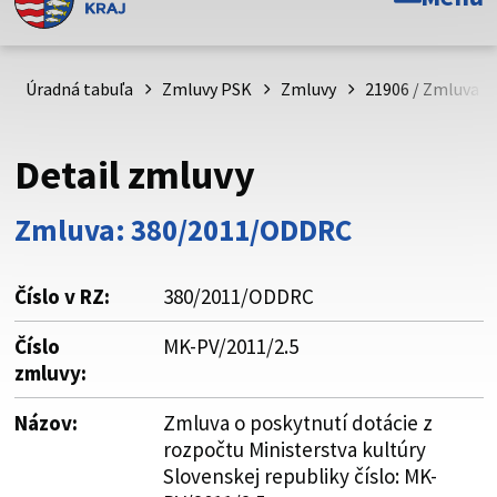
Toto je oficiálna webová stránka Prešovského
samosprávneho kraja. Oficiálne stránky využívajú doménu
psk.sk.
Úradná tabuľa
Zmluvy PSK
Zmluvy
21906 / Zmluva o 
Táto stránka je zabezpečená
Detail zmluvy
Buďte pozorní a vždy sa uistite, že zdieľate informácie iba
cez zabezpečenú webovú stránku. Zabezpečená stránka
Zmluva: 380/2011/ODDRC
vždy začína https:// pred názvom domény webového sídla.
Číslo v RZ:
380/2011/ODDRC
Číslo
MK-PV/2011/2.5
zmluvy:
Názov:
Zmluva o poskytnutí dotácie z
rozpočtu Ministerstva kultúry
Slovenskej republiky číslo: MK-