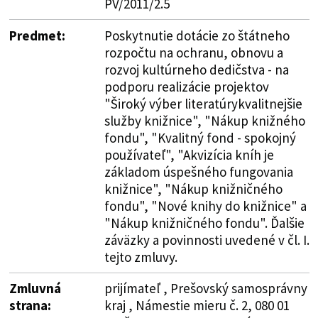
PV/2011/2.5
Predmet:
Poskytnutie dotácie zo štátneho
rozpočtu na ochranu, obnovu a
rozvoj kultúrneho dedičstva - na
podporu realizácie projektov
"Široký výber literatúrykvalitnejšie
služby knižnice", "Nákup knižného
fondu", "Kvalitný fond - spokojný
používateľ", "Akvizícia kníh je
základom úspešného fungovania
knižnice", "Nákup knižničného
fondu", "Nové knihy do knižnice" a
"Nákup knižničného fondu". Ďalšie
záväzky a povinnosti uvedené v čl. I.
tejto zmluvy.
Zmluvná
prijímateľ , Prešovský samosprávny
strana:
kraj , Námestie mieru č. 2, 080 01