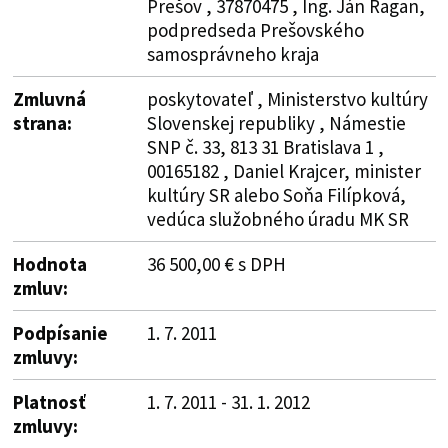
Prešov , 37870475 , Ing. Ján Ragan,
podpredseda Prešovského
samosprávneho kraja
Zmluvná
poskytovateľ , Ministerstvo kultúry
strana:
Slovenskej republiky , Námestie
SNP č. 33, 813 31 Bratislava 1 ,
00165182 , Daniel Krajcer, minister
kultúry SR alebo Soňa Filípková,
vedúca služobného úradu MK SR
Hodnota
36 500,00 € s DPH
zmluv:
Podpísanie
1. 7. 2011
zmluvy:
Platnosť
1. 7. 2011 - 31. 1. 2012
zmluvy: