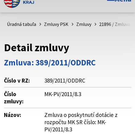
Toto je oficiálna webová stránka Prešovského
samosprávneho kraja. Oficiálne stránky využívajú doménu
psk.sk.
Úradná tabuľa
Zmluvy PSK
Zmluvy
21896 / Zmluva o 
Táto stránka je zabezpečená
Detail zmluvy
Buďte pozorní a vždy sa uistite, že zdieľate informácie iba
cez zabezpečenú webovú stránku. Zabezpečená stránka
Zmluva: 389/2011/ODDRC
vždy začína https:// pred názvom domény webového sídla.
Číslo v RZ:
389/2011/ODDRC
Číslo
MK-PV/2011/8.3
zmluvy:
Názov:
Zmluva o poskytnutí dotácie z
rozpočtu MK SR číslo: MK-
PV/2011/8.3