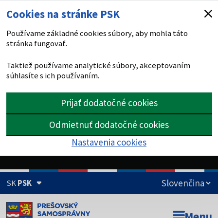
Cookies na stránke PSK
Používame základné cookies súbory, aby mohla táto
stránka fungovať.
Taktiež používame analytické súbory, akceptovaním
súhlasíte s ich používaním.
Prijať dodatočné cookies
Odmietnuť dodatočné cookies
Nastavenia cookies
SK
PSK
Doména psk.sk je oficiálna
Menu