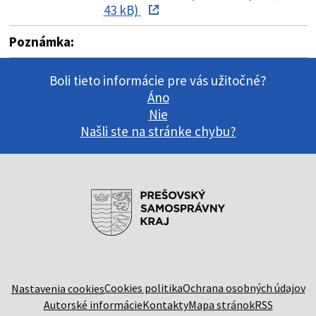
43 kB)
Poznámka:
Boli tieto informácie pre vás užitočné?
Áno
Nie
Našli ste na stránke chybu?
Cookies politika
Ochrana osobných údajov
Nastavenia cookies
Autorské informácie
Kontakty
Mapa stránok
RSS