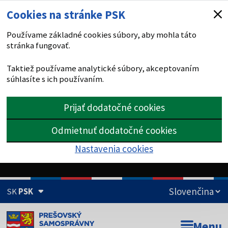
Cookies na stránke PSK
Používame základné cookies súbory, aby mohla táto
stránka fungovať.
Taktiež používame analytické súbory, akceptovaním
súhlasíte s ich používaním.
Prijať dodatočné cookies
Odmietnuť dodatočné cookies
Nastavenia cookies
SK
PSK
Doména psk.sk je oficiálna
Menu