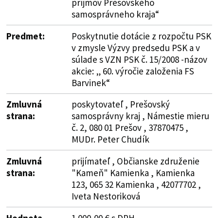
príjmov Prešovského
samosprávneho kraja“
Predmet:
Poskytnutie dotácie z rozpočtu PSK
v zmysle Výzvy predsedu PSK a v
súlade s VZN PSK č. 15/2008 -názov
akcie: „ 60. výročie založenia FS
Barvinek“
Zmluvná
poskytovateľ , Prešovský
strana:
samosprávny kraj , Námestie mieru
č. 2, 080 01 Prešov , 37870475 ,
MUDr. Peter Chudík
Zmluvná
prijímateľ , Občianske združenie
strana:
"Kameň" Kamienka , Kamienka
123, 065 32 Kamienka , 42077702 ,
Iveta Nestoriková
Hodnota
1 000,00 € s DPH