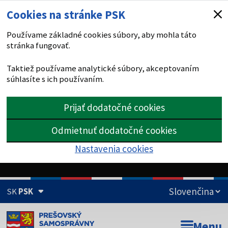
Cookies na stránke PSK
Používame základné cookies súbory, aby mohla táto
stránka fungovať.
Taktiež používame analytické súbory, akceptovaním
súhlasíte s ich používaním.
Prijať dodatočné cookies
Odmietnuť dodatočné cookies
Nastavenia cookies
SK
PSK
Doména psk.sk je oficiálna
Menu