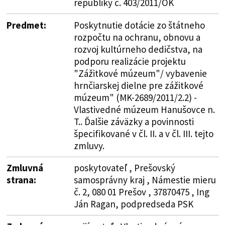
republiky č. 403/2011/OK
Predmet:
Poskytnutie dotácie zo štátneho
rozpočtu na ochranu, obnovu a
rozvoj kultúrneho dedičstva, na
podporu realizácie projektu
"Zážitkové múzeum"/ vybavenie
hrnčiarskej dielne pre zážitkové
múzeum" (MK-2689/2011/2.2) -
Vlastivedné múzeum Hanušovce n.
T.. Ďalšie záväzky a povinnosti
špecifikované v čl. II. a v čl. III. tejto
zmluvy.
Zmluvná
poskytovateľ , Prešovský
strana:
samosprávny kraj , Námestie mieru
č. 2, 080 01 Prešov , 37870475 , Ing
Ján Ragan, podpredseda PSK