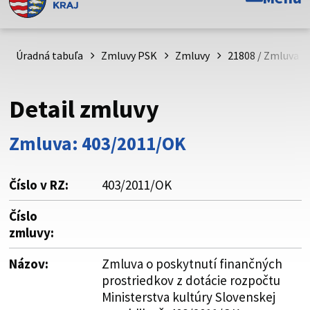
Toto je oficiálna webová stránka Prešovského
samosprávneho kraja. Oficiálne stránky využívajú doménu
psk.sk.
Úradná tabuľa
Zmluvy PSK
Zmluvy
21808 / Zmluva o
Táto stránka je zabezpečená
Detail zmluvy
Buďte pozorní a vždy sa uistite, že zdieľate informácie iba
cez zabezpečenú webovú stránku. Zabezpečená stránka
Zmluva: 403/2011/OK
vždy začína https:// pred názvom domény webového sídla.
Číslo v RZ:
403/2011/OK
Číslo
zmluvy:
Názov:
Zmluva o poskytnutí finančných
prostriedkov z dotácie rozpočtu
Ministerstva kultúry Slovenskej