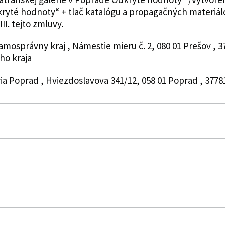
té hodnoty“ + tlač katalógu a propagačných materiálov
 III. tejto zmluvy.
amosprávny kraj , Námestie mieru č. 2, 080 01 Prešov , 
o kraja
éria Poprad , Hviezdoslavova 341/12, 058 01 Poprad , 37