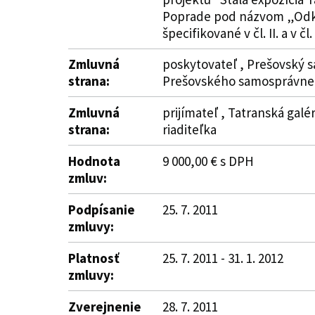
Poprade pod názvom „Odkry
špecifikované v čl. II. a v čl.
Zmluvná
poskytovateľ , Prešovský s
strana:
Prešovského samosprávneh
Zmluvná
prijímateľ , Tatranská gal
strana:
riaditeľka
Hodnota
9 000,00 € s DPH
zmluv:
Podpísanie
25. 7. 2011
zmluvy:
Platnosť
25. 7. 2011 - 31. 1. 2012
zmluvy:
Zverejnenie
28. 7. 2011