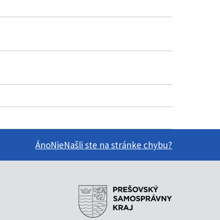
Áno
Nie
Našli ste na stránke chybu?