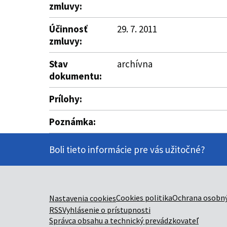
zmluvy:
Účinnosť
29. 7. 2011
zmluvy:
Stav
archívna
dokumentu:
Prílohy:
Poznámka:
Boli tieto informácie pre vás užitočné?
Cookies politika
Ochrana osobný
Nastavenia cookies
RSS
Vyhlásenie o prístupnosti
Správca obsahu a technický prevádzkovateľ