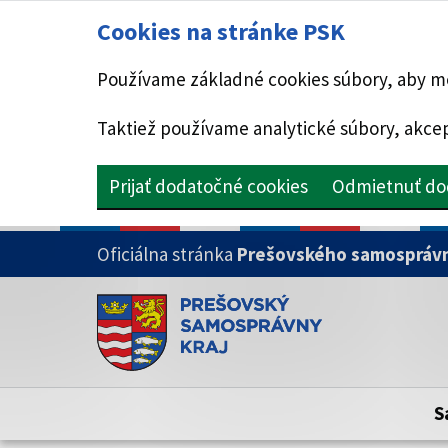
Cookies na stránke PSK
Používame základné cookies súbory, aby mo
Taktiež používame analytické súbory, akcep
Prijať dodatočné cookies
Odmietnuť do
PRESKOČIŤ NA HLAVNÝ OBSAH
Oficiálna stránka
Prešovského samosprávn
Doména psk.sk je oficiálna
Toto je oficiálna webová stránka Prešovsk
Oficiálne stránky využívajú doménu psk.sk.
S