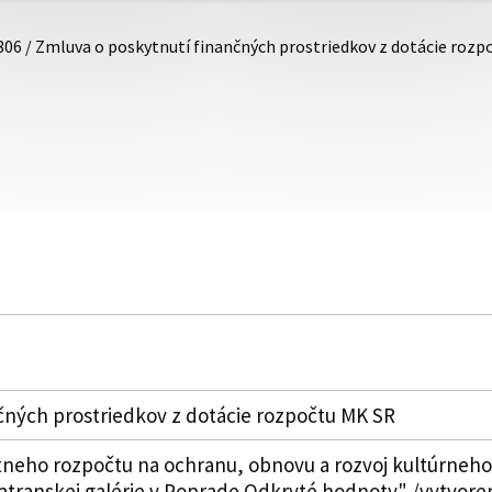
806 / Zmluva o poskytnutí finančných prostriedkov z dotácie roz
čných prostriedkov z dotácie rozpočtu MK SR
tneho rozpočtu na ochranu, obnovu a rozvoj kultúrneho 
Tatranskej galérie v Poprade Odkryté hodnoty" /vytvoreni