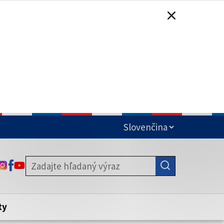
čená
ODKAZ SA OTVORÍ NA NOVEJ KARTE
ODKAZ SA OTVORÍ NA NOVEJ KARTE
ODKAZ SA OTVORÍ NA NOVEJ KARTE
stite, že zdieľate informácie iba cez
nku. Zabezpečená stránka vždy začína
ény webového sídla.
ty