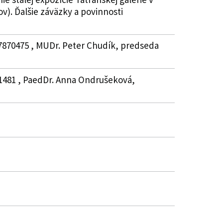
). Ďalšie záväzky a povinnosti
37870475 , MUDr. Peter Chudík, predseda
781481 , PaedDr. Anna Ondrušeková,