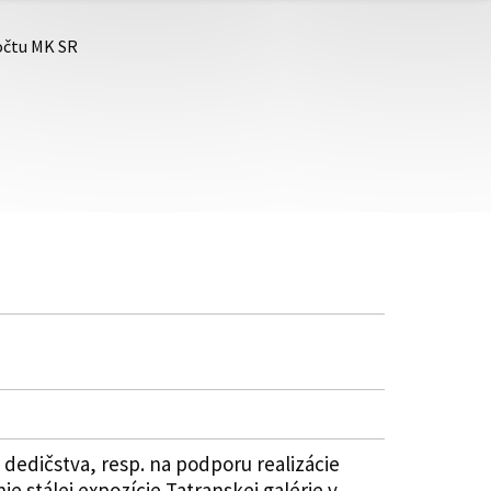
počtu MK SR
dedičstva, resp. na podporu realizácie
e stálej expozície Tatranskej galérie v