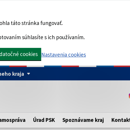
hla táto stránka fungovať.
tovaním súhlasíte s ich používaním.
datočné cookies
Nastavenia cookies
eho kraja
Táto stránka je zabezpe
Buďte pozorní a vždy sa ui
ého samosprávneho kraja.
zabezpečenú webovú strá
https:// pred názvom dom
amospráva
Úrad PSK
Spoznávame kraj
Kontak