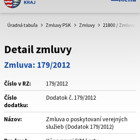
Toto je oficiálna webová stránka Prešovského
samosprávneho kraja. Oficiálne stránky využívajú doménu
psk.sk.
Úradná tabuľa
Zmluvy PSK
Zmluvy
21800 / Zmluva o
Táto stránka je zabezpečená
Detail zmluvy
Buďte pozorní a vždy sa uistite, že zdieľate informácie iba
cez zabezpečenú webovú stránku. Zabezpečená stránka
Zmluva: 179/2012
vždy začína https:// pred názvom domény webového sídla.
Číslo v RZ:
179/2012
Číslo
Dodatok č. 179/2012
dodatku:
Názov:
Zmluva o poskytovaní verejných
služieb (Dodatok 179/2012)