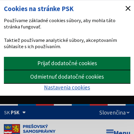
Cookies na stránke PSK
Používame základné cookies súbory, aby mohla táto
stránka fungovať.
Taktiež používame analytické súbory, akceptovaním
súhlasíte s ich používaním.
Prijať dodatočné cookies
Odmietnuť dodatočné cookies
Nastavenia cookies
SK
PSK
Doména psk.sk je oficiálna
Menu