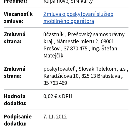
Predmet:
Kúpa novej SIM karty
Viazanosť k
Zmluva o poskytovaní služieb
zmluve:
mobilného operátora
Zmluvná
účastník , Prešovský samosprávny
strana:
kraj , Námestie mieru 2, 08001
Prešov , 37 870 475 , Ing. Štefan
Matejčík
Zmluvná
poskytovateľ , Slovak Telekom, a.s ,
strana:
Karadžičova 10, 825 13 Bratislava ,
35 763 469
Hodnota
0,02 € s DPH
dodatku:
Podpísanie
7. 11. 2012
dodatku: