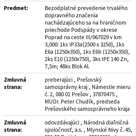
Predmet:
Bezodplatné prevedenie trvalého
dopravného značenia
nachádzajúceho sa na hraničnom
priechode Podspády v okrese
Poprad na ceste III/067029 v km
3,000: 1ks IP33a(2500 x 3250), 1ks
E6a (1250x350), 1ks E6b (1250x350),
2ks E10 (1250x750), 3ks IPE 140 Zn,
7,5m; 48ks Blok Al.
Zmluvná
preberajúci , Prešovský
strana:
samosprávny kraj , Námestie mieru
č. 2, 080 01 Prešov , 37870475 ,
MUDr. Peter Chudík, predseda
Prešovského samosprávneho kraja
Zmluvná
odovzdávajúci , Národná diaľničná
strana:
spoločnosť, a.s. , Mlynské Nivy č. 45,