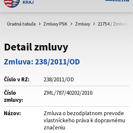
Toto je oficiálna webová stránka Prešovského
samosprávneho kraja. Oficiálne stránky využívajú doménu
psk.sk.
Úradná tabuľa
Zmluvy PSK
Zmluvy
21754 / Zmluva o
Táto stránka je zabezpečená
Detail zmluvy
Buďte pozorní a vždy sa uistite, že zdieľate informácie iba
cez zabezpečenú webovú stránku. Zabezpečená stránka
Zmluva: 238/2011/OD
vždy začína https:// pred názvom domény webového sídla.
Číslo v RZ:
238/2011/OD
Číslo
ZML/787/40202/2010
zmluvy:
Názov:
Zmluva o bezodplatnom prevode
vlastníckeho práva k dopravnému
značeniu