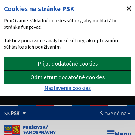
Cookies na stránke PSK
Používame základné cookies súbory, aby mohla táto
stránka fungovať.
Taktiež používame analytické súbory, akceptovaním
súhlasíte s ich používaním.
Prijať dodatočné cookies
Odmietnuť dodatočné cookies
Nastavenia cookies
SK
PSK
Doména psk.sk je oficiálna
Menu